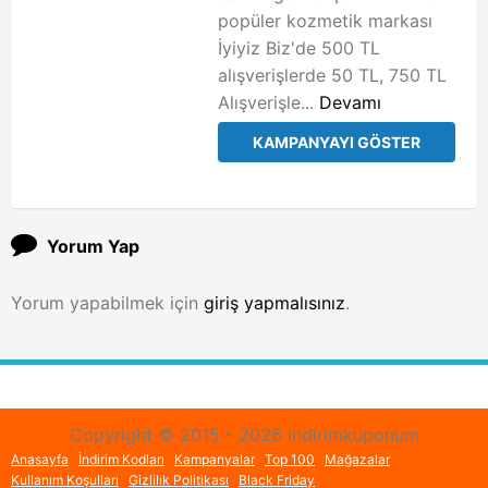
popüler kozmetik markası
İyiyiz Biz'de 500 TL
alışverişlerde 50 TL, 750 TL
Alışverişle...
Devamı
KAMPANYAYI GÖSTER
Yorum Yap
Yorum yapabilmek için
giriş yapmalısınız
.
Copyright © 2015 - 2026 indirimkuponum
Anasayfa
İndirim Kodları
Kampanyalar
Top 100
Mağazalar
Kullanım Koşulları
Gizlilik Politikası
Black Friday