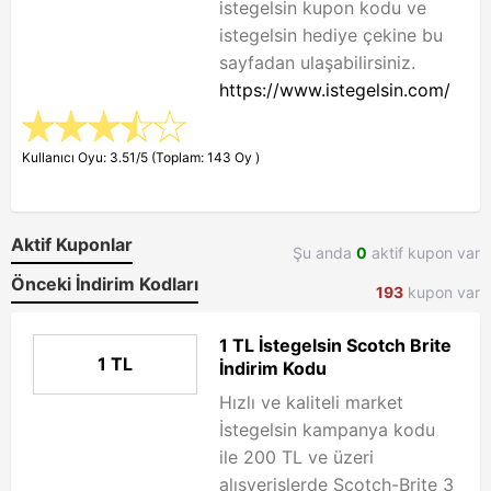
istegelsin kupon kodu ve
istegelsin hediye çekine bu
sayfadan ulaşabilirsiniz.
https://www.istegelsin.com/
Kullanıcı Oyu: 3.51/5 (Toplam: 143 Oy )
Aktif Kuponlar
Şu anda
0
aktif kupon var
Önceki İndirim Kodları
193
kupon var
1 TL İstegelsin Scotch Brite
1 TL
İndirim Kodu
Hızlı ve kaliteli market
İstegelsin kampanya kodu
ile 200 TL ve üzeri
alışverişlerde Scotch-Brite 3