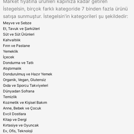
Market fiyatına ürünleri kapınıza kadar getiren
İstegelsin, birçok farklı kategoride 7 binden fazla ürünü
satışa sunmuştur. İstegelsin'in kategorileri şu şekildedir:
Meyve ve Sebze
Et, Tavuk ve Şarküteri
Süt ve Süt Ürünleri
Kahvaltılık
Fırın ve Pastane
Yemeklik
İçecek
Dondurma ve Tatlı
Atıştırmalık
Dondurulmuş ve Hazır Yemek
Organik, Vegan, Glutensiz
Gıda ve Sporcu Takviyeleri
Dünyadan Sofrana
Temizlik
Kozmetik ve Kişisel Bakım
Anne, Bebek ve Çocuk
Evcil Dostlara
Kitap ve Dergi
Kırtasiye ve Oyuncak
Ev, Ofis, Teknoloji