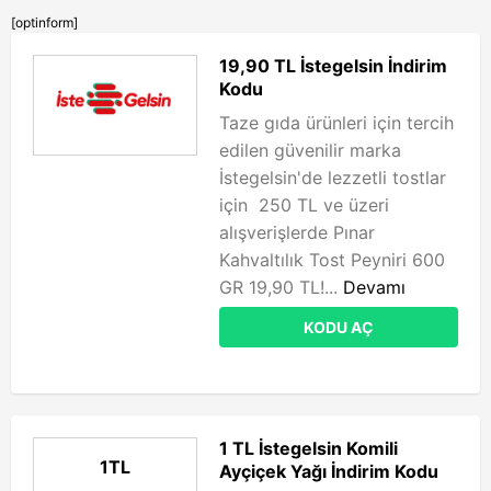
[optinform]
19,90 TL İstegelsin İndirim
Kodu
Taze gıda ürünleri için tercih
edilen güvenilir marka
İstegelsin'de lezzetli tostlar
için 250 TL ve üzeri
alışverişlerde Pınar
Kahvaltılık Tost Peyniri 600
GR 19,90 TL!...
Devamı
KODU AÇ
1 TL İstegelsin Komili
1TL
Ayçiçek Yağı İndirim Kodu