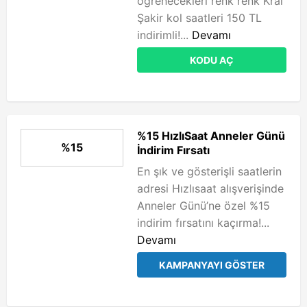
öğrenecekleri renk renk Kral
Şakir kol saatleri 150 TL
indirimli!...
Devamı
KODU AÇ
%15 HızlıSaat Anneler Günü
%15
İndirim Fırsatı
En şık ve gösterişli saatlerin
adresi Hızlısaat alışverişinde
Anneler Günü’ne özel %15
indirim fırsatını kaçırma!...
Devamı
KAMPANYAYI GÖSTER