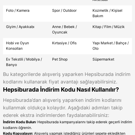
Foto / Kamera
Spor / Outdoor
Kozmetik / Kişisel
Bakım
Giyim / Ayakkabı
Anne / Bebek /
Kitap / Film / Müzik
Oyuncak
Hobi ve Oyun
Kırtasiye / Ofis
Yapı Market / Bahçe /
Konsolları
Oto
Ev Tekstili / Mobilya /
Pet Shop
Süpermarket
Banyo
Bu kategorilerde alışveriş yaparken Hepsiburada indirim
kodlarını kullanarak fiyat avantajı sağlayabilirsiniz.
Hepsiburada İndirim Kodu Nasıl Kullanılır?
Hepsiburada’dan alışveriş yaparken indirim kodlarını
kullanmak oldukça kolaydır. Aşağıdaki adımları takip
ederek ekstra indirimlerden faydalanabilirsiniz:
İndirim Kodu Bulun
: Hepsiburada kampanyalarını takip ederek geçerli indirim
kodlarını öğrenin.
Kodu Kopyalayın
: Alışveriş yapmak istediğiniz ürünleri sepete ekledikten