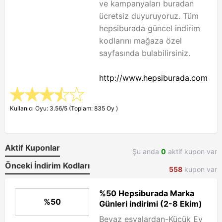
ve kampanyaları buradan
ücretsiz duyuruyoruz. Tüm
hepsiburada güncel indirim
kodlarını mağaza özel
sayfasında bulabilirsiniz.
http://www.hepsiburada.com
Kullanıcı Oyu: 3.56/5 (Toplam: 835 Oy )
Aktif Kuponlar
Şu anda
0
aktif kupon var
Önceki İndirim Kodları
558
kupon var
%50 Hepsiburada Marka
%50
Günleri indirimi (2-8 Ekim)
Beyaz eşyalardan-Küçük Ev