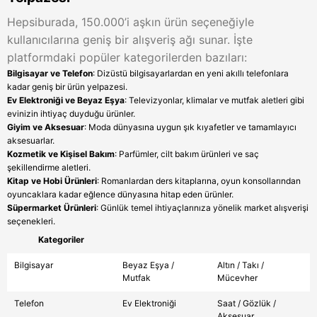
Hepsiburada, 150.000’i aşkın ürün seçeneğiyle
kullanıcılarına geniş bir alışveriş ağı sunar. İşte
platformdaki popüler kategorilerden bazıları:
Bilgisayar ve Telefon
: Dizüstü bilgisayarlardan en yeni akıllı telefonlara
kadar geniş bir ürün yelpazesi.
Ev Elektroniği ve Beyaz Eşya
: Televizyonlar, klimalar ve mutfak aletleri gibi
evinizin ihtiyaç duyduğu ürünler.
Giyim ve Aksesuar
: Moda dünyasına uygun şık kıyafetler ve tamamlayıcı
aksesuarlar.
Kozmetik ve Kişisel Bakım
: Parfümler, cilt bakım ürünleri ve saç
şekillendirme aletleri.
Kitap ve Hobi Ürünleri
: Romanlardan ders kitaplarına, oyun konsollarından
oyuncaklara kadar eğlence dünyasına hitap eden ürünler.
Süpermarket Ürünleri
: Günlük temel ihtiyaçlarınıza yönelik market alışverişi
seçenekleri.
Kategoriler
Bilgisayar
Beyaz Eşya /
Altın / Takı /
Mutfak
Mücevher
Telefon
Ev Elektroniği
Saat / Gözlük /
Aksesuar