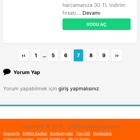
harcamanıza 30 TL indirim
fırsatı....
Devamı
KODU AÇ
‹‹
1
…
5
6
7
8
9
››
Yorum Yap
Yorum yapabilmek için
giriş yapmalısınız
.
Copyright © 2015 - 2026 indirimkuponum
Anasayfa
İndirim Kodları
Kampanyalar
Top 100
Mağazalar
Kullanım Koşulları
Gizlilik Politikası
Black Friday