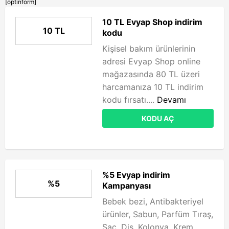
[optinform]
10 TL Evyap Shop indirim
10 TL
kodu
Kişisel bakım ürünlerinin
adresi Evyap Shop online
mağazasında 80 TL üzeri
harcamanıza 10 TL indirim
kodu fırsatı....
Devamı
KODU AÇ
%5 Evyap indirim
%5
Kampanyası
Bebek bezi, Antibakteriyel
ürünler, Sabun, Parfüm Tıraş,
Saç, Diş, Kolonya, Krem