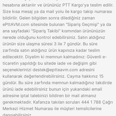
hesabına aktarılır ve ürününüz PTT Kargo'ya teslim edilir.
Size kısa mesaj ya da mail yolu ile kargo takip numarası
bildirilir. Gelen bilgiden sonra dilediğiniz zaman
ePttAVM.com sitesinde bulunan "Sipariş Geçmişi" ya da
ana sayfadaki "Sipariş Takibi" kısmından ürününüzün
nerede olduğunu kontrol edebilirsiniz. Satın aldığınız
ürünün size ulaşma süresi 3 ile 7 gündür. Bu süre
zarfında satın aldığınız ürün kapınıza kadar teslim
edilecektir. Diyelim ki memnun kalmadınız: Güvenli e-
ticaretin yapıldığı bu sitede iade ve değişim gibi
seçeneklerinizi
destek@eptteavm.com
adresini
kullanarak değerlendirebilirsiniz. Cayma hakkınız 15
gündür. Bu süre zarfında memnun kalmadığınız takdirde
ürünü iade edebilirsiniz bunun için yukarıdaki email
adresine iptal talebinizi bildiren bir mail atmanız
gerekmektedir. Kafanıza takılan soruları 444 1 788 Çağrı
Merkezi Hizmet Numarası ile müşteri temsilcilerine
danışabilirsiniz.