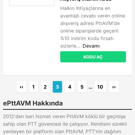
Halkın ihtiyaçlarına en
avantajlı cevabı veren online
alışveriş adresi PttAVM'de
online siparişlerde geçerli
%10 indirim kodu fırsatı
sizlerle....
Devamı
KODU AÇ
‹‹
1
2
3
4
5
…
10
››
ePttAVM Hakkında
2012'den beri hizmet veren PttAVM köklü bir geçmişe
sahip olan PTT güvencesi ile çalışıyor. Kendisini sürekli
yenileyen bir platform olan PttAVM, PTT'nin dağıtım