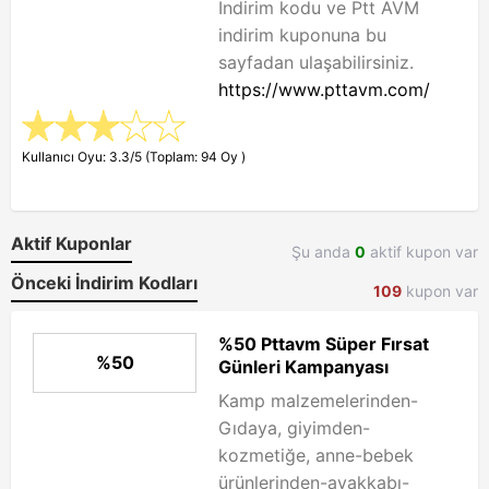
İndirim kodu ve Ptt AVM
indirim kuponuna bu
sayfadan ulaşabilirsiniz.
https://www.pttavm.com/
Kullanıcı Oyu: 3.3/5 (Toplam: 94 Oy )
Aktif Kuponlar
Şu anda
0
aktif kupon var
Önceki İndirim Kodları
109
kupon var
%50 Pttavm Süper Fırsat
%50
Günleri Kampanyası
Kamp malzemelerinden-
Gıdaya, giyimden-
kozmetiğe, anne-bebek
ürünlerinden-ayakkabı-