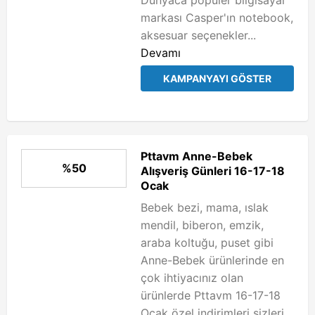
Dünyaca popüler bilgisayar
markası Casper'ın notebook,
aksesuar seçenekler...
Devamı
KAMPANYAYI GÖSTER
Pttavm Anne-Bebek
%50
Alışveriş Günleri 16-17-18
Ocak
Bebek bezi, mama, ıslak
mendil, biberon, emzik,
araba koltuğu, puset gibi
Anne-Bebek ürünlerinde en
çok ihtiyacınız olan
ürünlerde Pttavm 16-17-18
Ocak özel indirimleri sizleri