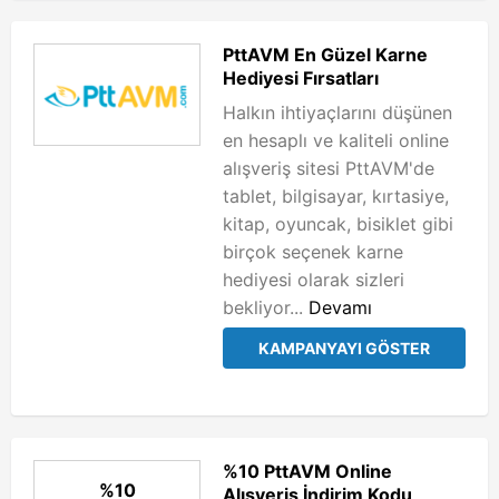
PttAVM En Güzel Karne
Hediyesi Fırsatları
Halkın ihtiyaçlarını düşünen
en hesaplı ve kaliteli online
alışveriş sitesi PttAVM'de
tablet, bilgisayar, kırtasiye,
kitap, oyuncak, bisiklet gibi
birçok seçenek karne
hediyesi olarak sizleri
bekliyor...
Devamı
KAMPANYAYI GÖSTER
%10 PttAVM Online
%10
Alışveriş İndirim Kodu