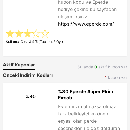
kupon kodu ve Eperde
hediye çekine bu sayfadan
ulaşabilirsiniz.
https://www.eperde.com/
Kullanıcı Oyu: 3.4/5 (Toplam: 5 Oy )
Aktif Kuponlar
Şu anda
0
aktif kupon var
Önceki İndirim Kodları
1
kupon var
%30 Eperde Süper Ekim
%30
Fırsatı
Evlerimizin olmazsa olmaz,
tarz belirleyici en önemli
eşyası olan perde
seçenekleri ile göz dolduran