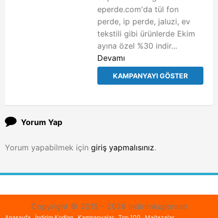
eperde.com'da tül fon
perde, ip perde, jaluzi, ev
tekstili gibi ürünlerde Ekim
ayına özel %30 indir...
Devamı
KAMPANYAYI GÖSTER
Yorum Yap
Yorum yapabilmek için
giriş yapmalısınız
.
Copyright © 2015 - 2026 indirimkuponum
Anasayfa
İndirim Kodları
Kampanyalar
Top 100
Mağazalar