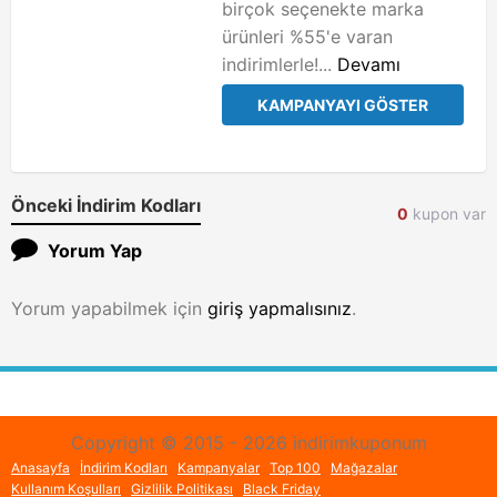
birçok seçenekte marka
ürünleri %55'e varan
indirimlerle!...
Devamı
KAMPANYAYI GÖSTER
Önceki İndirim Kodları
0
kupon var
Yorum Yap
Yorum yapabilmek için
giriş yapmalısınız
.
Copyright © 2015 - 2026 indirimkuponum
Anasayfa
İndirim Kodları
Kampanyalar
Top 100
Mağazalar
Kullanım Koşulları
Gizlilik Politikası
Black Friday