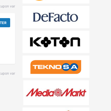
kupon var
TER
upon var