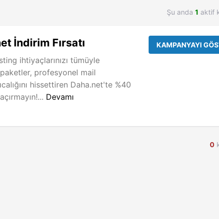
Şu anda
1
aktif 
t İndirim Fırsatı
KAMPANYAYI GÖS
ting ihtiyaçlarınızı tümüyle
 paketler, profesyonel mail
ıcalığını hissettiren Daha.net'te %40
kaçırmayın!...
Devamı
0
k