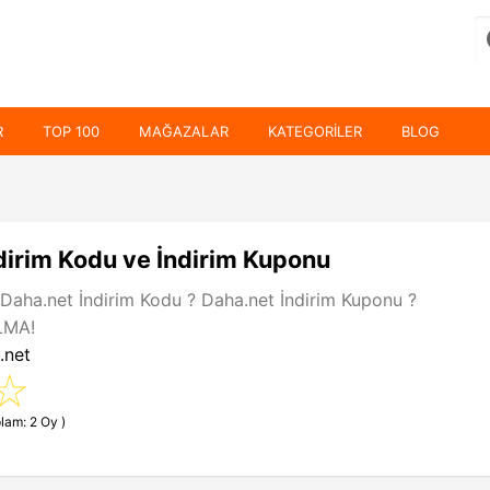
R
TOP 100
MAĞAZALAR
KATEGORILER
BLOG
dirim Kodu ve İndirim Kuponu
Daha.net İndirim Kodu ? Daha.net İndirim Kuponu ?
LMA!
.net
lam: 2 Oy )