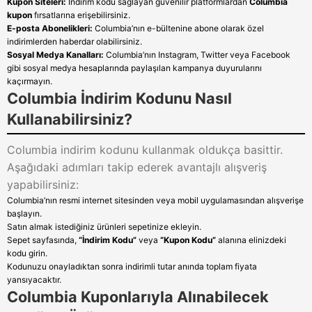
Kupon Siteleri:
İndirim kodu sağlayan güvenilir platformlardan
Columbia
kupon
fırsatlarına erişebilirsiniz.
E-posta Abonelikleri:
Columbia’nın e-bültenine abone olarak özel
indirimlerden haberdar olabilirsiniz.
Sosyal Medya Kanalları:
Columbia’nın Instagram, Twitter veya Facebook
gibi sosyal medya hesaplarında paylaşılan kampanya duyurularını
kaçırmayın.
Columbia İndirim Kodunu Nasıl
Kullanabilirsiniz?
Columbia indirim kodunu kullanmak oldukça basittir.
Aşağıdaki adımları takip ederek avantajlı alışveriş
yapabilirsiniz:
Columbia’nın resmi internet sitesinden veya mobil uygulamasından alışverişe
başlayın.
Satın almak istediğiniz ürünleri sepetinize ekleyin.
Sepet sayfasında,
“İndirim Kodu”
veya
“Kupon Kodu”
alanına elinizdeki
kodu girin.
Kodunuzu onayladıktan sonra indirimli tutar anında toplam fiyata
yansıyacaktır.
Columbia Kuponlarıyla Alınabilecek