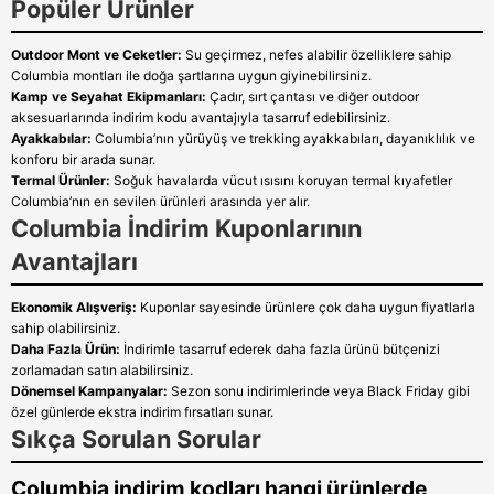
Popüler Ürünler
Outdoor Mont ve Ceketler:
Su geçirmez, nefes alabilir özelliklere sahip
Columbia montları ile doğa şartlarına uygun giyinebilirsiniz.
Kamp ve Seyahat Ekipmanları:
Çadır, sırt çantası ve diğer outdoor
aksesuarlarında indirim kodu avantajıyla tasarruf edebilirsiniz.
Ayakkabılar:
Columbia’nın yürüyüş ve trekking ayakkabıları, dayanıklılık ve
konforu bir arada sunar.
Termal Ürünler:
Soğuk havalarda vücut ısısını koruyan termal kıyafetler
Columbia’nın en sevilen ürünleri arasında yer alır.
Columbia İndirim Kuponlarının
Avantajları
Ekonomik Alışveriş:
Kuponlar sayesinde ürünlere çok daha uygun fiyatlarla
sahip olabilirsiniz.
Daha Fazla Ürün:
İndirimle tasarruf ederek daha fazla ürünü bütçenizi
zorlamadan satın alabilirsiniz.
Dönemsel Kampanyalar:
Sezon sonu indirimlerinde veya Black Friday gibi
özel günlerde ekstra indirim fırsatları sunar.
Sıkça Sorulan Sorular
Columbia indirim kodları hangi ürünlerde