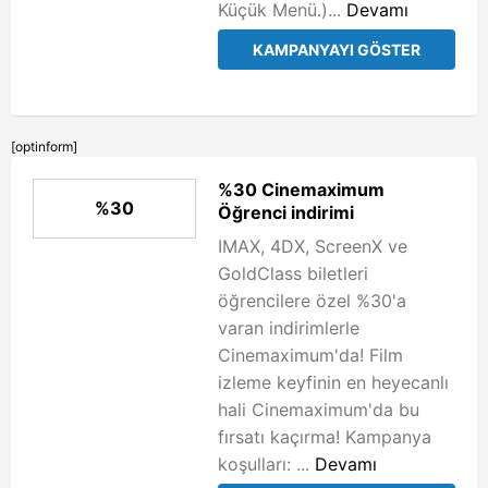
Küçük Menü.)...
Devamı
KAMPANYAYI GÖSTER
[optinform]
%30 Cinemaximum
%30
Öğrenci indirimi
IMAX, 4DX, ScreenX ve
GoldClass biletleri
öğrencilere özel %30'a
varan indirimlerle
Cinemaximum'da! Film
izleme keyfinin en heyecanlı
hali Cinemaximum'da bu
fırsatı kaçırma! Kampanya
koşulları: ...
Devamı