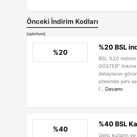
Önceki İndirim Kodları
[optinform]
%20 BSL in
%20
BSL %20 indirim
GÖSTER” linkine
detaylarını görün
sitesinde yeni s
f...
Devamı
%40 BSL Kas
%40
Genç kızların ve