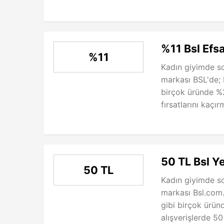
%11 Bsl Efs
%11
Kadın giyimde s
markası BSL'de; b
birçok üründe %
fırsatlarını kaçır
50 TL Bsl Ye
50 TL
Kadın giyimde s
markası Bsl.com.t
gibi birçok ürün
alışverişlerde 50 