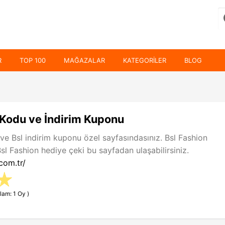
R
TOP 100
MAĞAZALAR
KATEGORILER
BLOG
 Kodu ve İndirim Kuponu
 ve Bsl indirim kuponu özel sayfasındasınız. Bsl Fashion
l Fashion hediye çeki bu sayfadan ulaşabilirsiniz.
com.tr/
lam: 1 Oy )