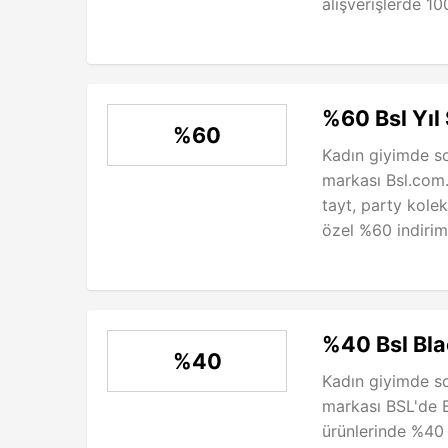
alışverişlerde 100
%60 Bsl Yıl 
%60
Kadın giyimde s
markası Bsl.com.
tayt, party kole
özel %60 indirim f
%40 Bsl Blac
%40
Kadın giyimde s
markası BSL'de 
ürünlerinde %40 in