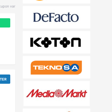
kupon var
TER