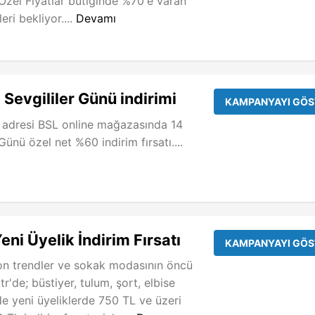
Özel Fiyatlar butiğinde %70'e varan
leri bekliyor....
Devamı
Sevgililer Günü indirimi
KAMPANYAYI GÖS
 adresi BSL online mağazasında 14
Günü özel net %60 indirim fırsatı....
eni Üyelik İndirim Fırsatı
KAMPANYAYI GÖS
on trendler ve sokak modasının öncü
r'de; büstiyer, tulum, şort, elbise
de yeni üyeliklerde 750 TL ve üzeri