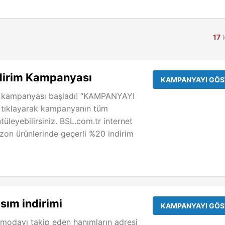
17
k
dirim Kampanyası
KAMPANYAYI GÖS
 kampanyası başladı! “KAMPANYAYI
 tıklayarak kampanyanın tüm
tüleyebilirsiniz. BSL.com.tr internet
ezon ürünlerinde geçerli %20 indirim
ım indirimi
KAMPANYAYI GÖS
 modayı takip eden hanımların adresi