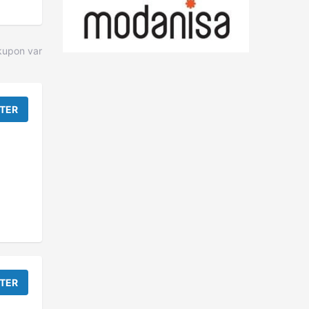
upon var
TER
TER