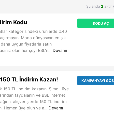
Şu anda
2
aktif 
dirim Kodu
KODU AÇ
atlar kategorisindeki ürünlerde %40
 kaçırmayın! Moda dünyasının en şık
 daha uygun fiyatlarla satın
iyacınız olan her şeyi BSL'n...
Devamı
 150 TL İndirim Kazan!
KAMPANYAYI GÖS
k 150 TL indirim kazanın! Şimdi, üye
arından faydalanın ve BSL internet
ağınız alışverişlerde 150 TL indirim
ın. Hemen üye olun ve a...
Devamı