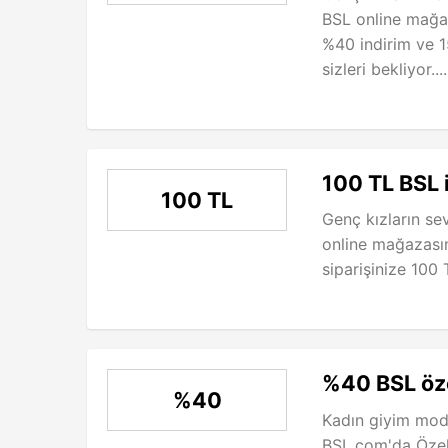
BSL online mağaz
%40 indirim ve 1
sizleri bekliyor...
100 TL BSL 
100 TL
Genç kızların sev
online mağazasın
siparişinize 100 T
%40 BSL öze
%40
Kadın giyim moda
BSL.com'da Özel