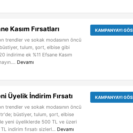
ane Kasım Fırsatları
KAMPANYAYI GÖS
on trendler ve sokak modasının öncü
üstiyer, tulum, şort, elbise gibi
20 indirime ek %11 Efsane Kasım
mayın....
Devamı
ni Üyelik İndirim Fırsatı
KAMPANYAYI GÖS
on trendler ve sokak modasının öncü
r'de; büstiyer, tulum, şort, elbise
de yeni üyeliklerde 500 TL ve üzeri
TL indirim fırsatı sizlerl...
Devamı