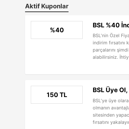
Aktif Kuponlar
BSL %40 İn
%40
BSL'nin Özel Fiy
indirim fırsatını
parçalarını şimdi
alabilirsiniz. İht
BSL Üye Ol,
150 TL
BSL'ye üye olara
olmanın avantajl
sitesinden yapac
fırsatını yakalay