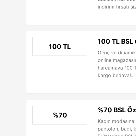
indirimi fırsatı si
100 TL BSL ü
100 TL
Genç ve dinamik 
online mağazasın
harcamaya 100 TL
kargo bedava!...
%70 BSL Öze
%70
Kadın modasına a
pantolon, badi, 