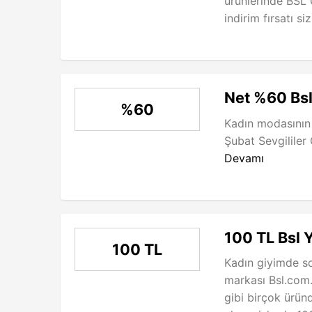
ürünlerinde BSL 
indirim fırsatı siz
Net %60 Bsl 
%60
Kadın modasının
Şubat Sevgililer 
Devamı
100 TL Bsl Y
100 TL
Kadın giyimde s
markası Bsl.com.t
gibi birçok ürün