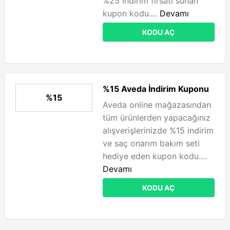
%25 indirim fırsatı sunan
kupon kodu....
Devamı
KODU AÇ
%15 Aveda İndirim Kuponu
%15
Aveda online mağazasından
tüm ürünlerden yapacağınız
alışverişlerinizde %15 indirim
ve saç onarım bakım seti
hediye eden kupon kodu....
Devamı
KODU AÇ