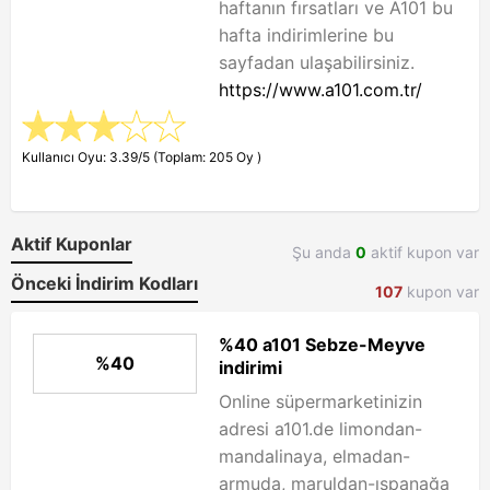
haftanın fırsatları ve A101 bu
hafta indirimlerine bu
sayfadan ulaşabilirsiniz.
https://www.a101.com.tr/
Kullanıcı Oyu: 3.39/5 (Toplam: 205 Oy )
Aktif Kuponlar
Şu anda
0
aktif kupon var
Önceki İndirim Kodları
107
kupon var
%40 a101 Sebze-Meyve
%40
indirimi
Online süpermarketinizin
adresi a101.de limondan-
mandalinaya, elmadan-
armuda, maruldan-ıspanağa