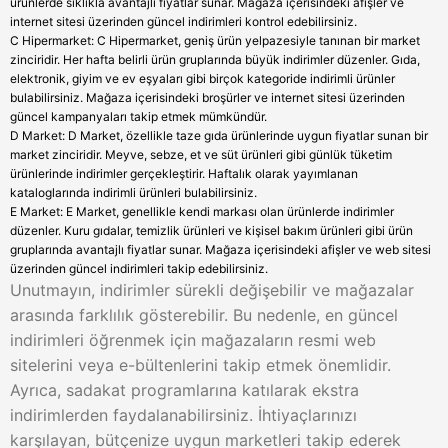
ürünlerde sıklıkla avantajlı fiyatlar sunar. Mağaza içerisindeki afişler ve
internet sitesi üzerinden güncel indirimleri kontrol edebilirsiniz.
C Hipermarket: C Hipermarket, geniş ürün yelpazesiyle tanınan bir market
zinciridir. Her hafta belirli ürün gruplarında büyük indirimler düzenler. Gıda,
elektronik, giyim ve ev eşyaları gibi birçok kategoride indirimli ürünler
bulabilirsiniz. Mağaza içerisindeki broşürler ve internet sitesi üzerinden
güncel kampanyaları takip etmek mümkündür.
D Market: D Market, özellikle taze gıda ürünlerinde uygun fiyatlar sunan bir
market zinciridir. Meyve, sebze, et ve süt ürünleri gibi günlük tüketim
ürünlerinde indirimler gerçekleştirir. Haftalık olarak yayımlanan
kataloglarında indirimli ürünleri bulabilirsiniz.
E Market: E Market, genellikle kendi markası olan ürünlerde indirimler
düzenler. Kuru gıdalar, temizlik ürünleri ve kişisel bakım ürünleri gibi ürün
gruplarında avantajlı fiyatlar sunar. Mağaza içerisindeki afişler ve web sitesi
üzerinden güncel indirimleri takip edebilirsiniz.
Unutmayın, indirimler sürekli değişebilir ve mağazalar
arasında farklılık gösterebilir. Bu nedenle, en güncel
indirimleri öğrenmek için mağazaların resmi web
sitelerini veya e-bültenlerini takip etmek önemlidir.
Ayrıca, sadakat programlarına katılarak ekstra
indirimlerden faydalanabilirsiniz. İhtiyaçlarınızı
karşılayan, bütçenize uygun marketleri takip ederek