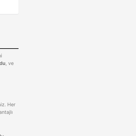
ni
du
, ve
niz. Her
ntajlı