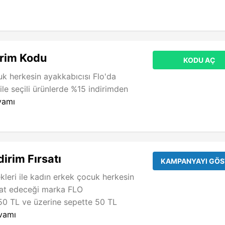
irim Kodu
KODU AÇ
k herkesin ayakkabıcısı Flo'da
e seçili ürünlerde %15 indirimden
vamı
dirim Fırsatı
KAMPANYAYI GÖS
leri ile kadın erkek çocuk herkesin
at edeceği marka FLO
250 TL ve üzerine sepette 50 TL
vamı