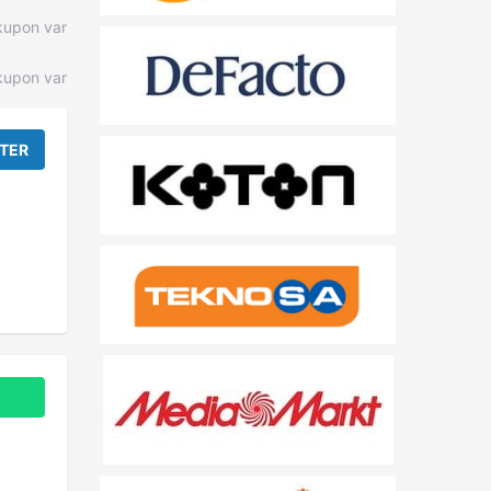
kupon var
upon var
TER