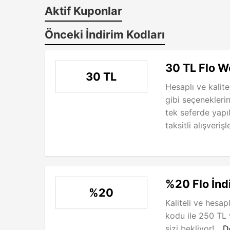
Aktif Kuponlar
Önceki İndirim Kodları
30 TL Flo W
30 TL
Hesaplı ve kalitel
gibi seçeneklerin
tek seferde yapı
taksitli alışveri
%20 Flo İnd
%20
Kaliteli ve hesap
kodu ile 250 TL 
sizi bekliyor!...
D