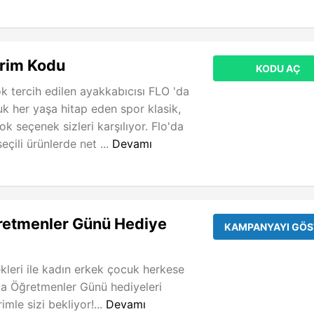
irim Kodu
KODU AÇ
ok tercih edilen ayakkabıcısı FLO 'da
k her yaşa hitap eden spor klasik,
çok seçenek sizleri karşılıyor. Flo'da
eçili ürünlerde net ...
Devamı
retmenler Günü Hediye
KAMPANYAYI GÖS
leri ile kadın erkek çocuk herkese
da Öğretmenler Günü hediyeleri
imle sizi bekliyor!...
Devamı