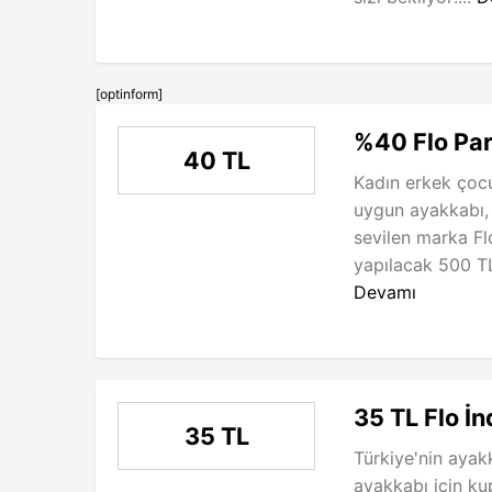
[optinform]
%40 Flo Par
40 TL
Kadın erkek çoc
uygun ayakkabı, bo
sevilen marka Fl
yapılacak 500 TL 
Devamı
35 TL Flo İ
35 TL
Türkiye'nin ayakk
ayakkabı için ku