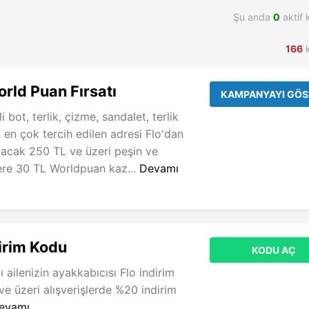
Şu anda
0
aktif 
166
k
orld Puan Fırsatı
KAMPANYAYI GÖS
i bot, terlik, çizme, sandalet, terlik
 en çok tercih edilen adresi Flo'dan
lacak 250 TL ve üzeri peşin ve
şlere 30 TL Worldpuan kaz...
Devamı
irim Kodu
KODU AÇ
lı ailenizin ayakkabıcısı Flo indirim
ve üzeri alışverişlerde %20 indirim
evamı