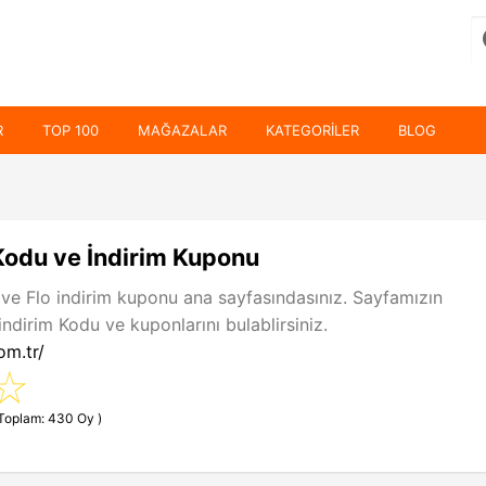
R
TOP 100
MAĞAZALAR
KATEGORILER
BLOG
 Kodu ve İndirim Kuponu
 ve Flo indirim kuponu ana sayfasındasınız. Sayfamızın
indirim Kodu ve kuponlarını bulablirsiniz.
om.tr/
(Toplam: 430 Oy )