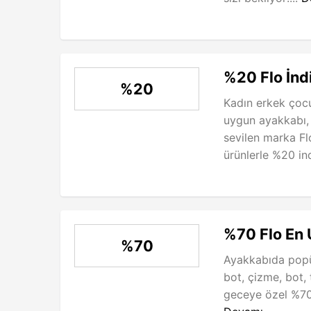
%20 Flo İnd
%20
Kadın erkek çoc
uygun ayakkabı, bo
sevilen marka Fl
ürünlerle %20 ind
%70 Flo En 
%70
Ayakkabıda popü
bot, çizme, bot,
geceye özel %70 i