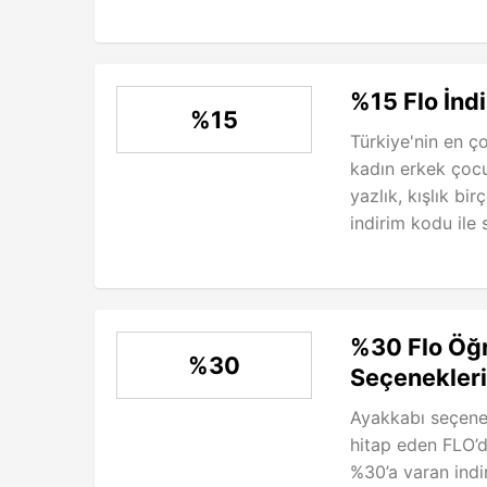
%15 Flo İnd
%15
Türkiye'nin en ç
kadın erkek çocu
yazlık, kışlık bir
indirim kodu ile s
%30 Flo Öğ
%30
Seçenekleri
Ayakkabı seçenek
hitap eden FLO’
%30’a varan indir