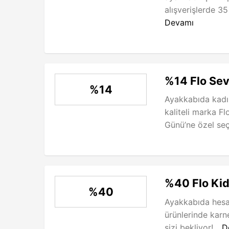
alışverişlerde 35 
Devamı
%14 Flo Sev
%14
Ayakkabıda kadın
kaliteli marka Fl
Günü’ne özel seçi
%40 Flo Kid
%40
Ayakkabıda hesap
ürünlerinde karn
sizi bekliyor!...
D