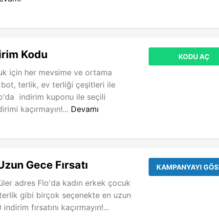
irim Kodu
KODU AÇ
uk için her mevsime ve ortama
t, terlik, ev terliği çeşitleri ile
o'da indirim kuponu ile seçili
irimi kaçırmayın!...
Devamı
Uzun Gece Fırsatı
KAMPANYAYI GÖS
ler adres Flo'da kadın erkek çocuk
 terlik gibi birçok seçenekte en uzun
ndirim fırsatını kaçırmayın!...