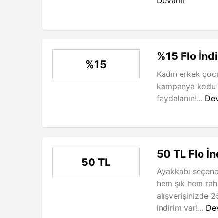
Devamı
%15 Flo İnd
%15
Kadın erkek çocu
kampanya kodu il
faydalanın!...
De
50 TL Flo İn
50 TL
Ayakkabı seçenek
hem şık hem rah
alışverişinizde 
indirim var!...
De