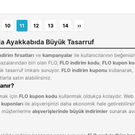
10
11
12
13
14
››
la Ayakkabıda Büyük Tasarruf
ndirim fırsatları
ve
kampanyalar
ile kullanıcılarının beğenisi
azalarından biri olan FLO,
FLO indirim kodu
,
FLO kupon ko
ük tasarruf imkanı sunuyor.
FLO indirim kuponu
kullanarak,
arla satın alabilirsiniz.
lanır?
nmak için
FLO kupon kodu
kullanmak oldukça kolaydır. Web
 kuponları
ile alışverişinizi daha ekonomik hale getirebilirsi
 müşterilerine
alışverişlerinde büyük indirimler
sunarak ava