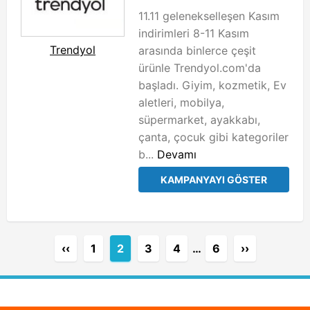
11.11 gelenekselleşen Kasım
indirimleri 8-11 Kasım
Trendyol
arasında binlerce çeşit
ürünle Trendyol.com'da
başladı. Giyim, kozmetik, Ev
aletleri, mobilya,
süpermarket, ayakkabı,
çanta, çocuk gibi kategoriler
b...
Devamı
KAMPANYAYI GÖSTER
‹‹
1
2
3
4
…
6
››