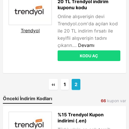
20 TL Trendyol indirim
kuponu kodu
Online alışverişin devi
Trendyol.com'da açılan kod
Trendyol
ile 20 TL indirim fırsatı ile
keyifli alışverişin tadını
çıkarın....
Devamı
KODU AÇ
‹‹
1
2
Önceki İndirim Kodları
66
kupon var
%15 Trendyol Kupon
indirimi (.en)