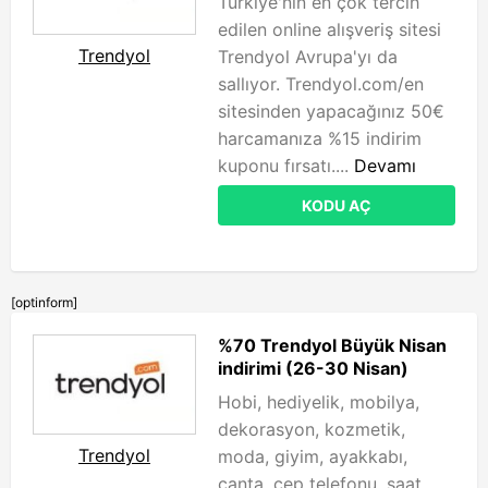
Türkiye'nin en çok tercih
edilen online alışveriş sitesi
Trendyol
Trendyol Avrupa'yı da
sallıyor. Trendyol.com/en
sitesinden yapacağınız 50€
harcamanıza %15 indirim
kuponu fırsatı....
Devamı
KODU AÇ
[optinform]
%70 Trendyol Büyük Nisan
indirimi (26-30 Nisan)
Hobi, hediyelik, mobilya,
dekorasyon, kozmetik,
Trendyol
moda, giyim, ayakkabı,
çanta, cep telefonu, saat,