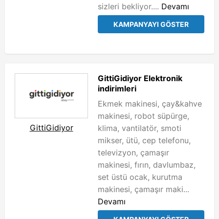
sizleri bekliyor....
Devamı
KAMPANYAYI GÖSTER
GittiGidiyor Elektronik
indirimleri
Ekmek makinesi, çay&kahve
makinesi, robot süpürge,
GittiGidiyor
klima, vantilatör, smoti
mikser, ütü, cep telefonu,
televizyon, çamaşır
makinesi, fırın, davlumbaz,
set üstü ocak, kurutma
makinesi, çamaşır maki...
Devamı