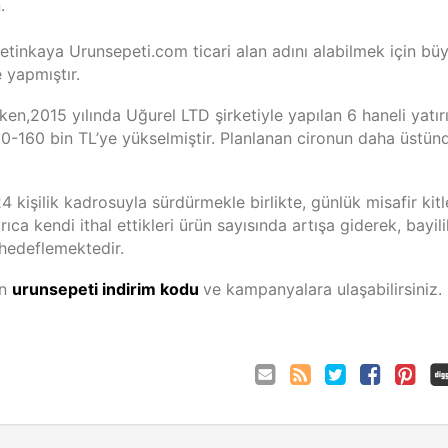
.
tinkaya Urunsepeti.com ticari alan adını alabilmek için bü
 yapmıştır.
iken,2015 yılında Uğurel LTD şirketiyle yapılan 6 haneli yatı
120-160 bin TL’ye yükselmiştir. Planlanan cironun daha üstün
 kişilik kadrosuyla sürdürmekle birlikte, günlük misafir kitl
ca kendi ithal ettikleri ürün sayısında artışa giderek, bayili
 hedeflemektedir.
en
urunsepeti indirim kodu
ve kampanyalara ulaşabilirsiniz.
Eposta
Coupon
Twitter
Facebook
Pinterest
ile
Comments
gönder
RSS