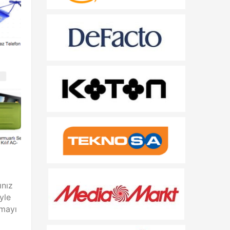
ınız
yle
lmayı