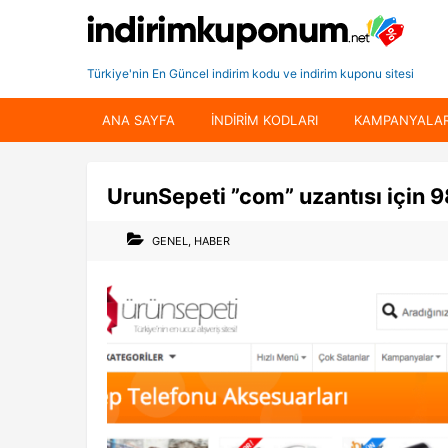
Türkiye'nin En Güncel indirim kodu ve indirim kuponu sitesi
ANA SAYFA
INDIRIM KODLARI
KAMPANYALA
UrunSepeti ”com” uzantısı için 9
GENEL
,
HABER