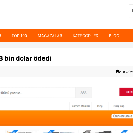
R
TOP 100
MAĞAZALAR
KATEGORILER
BLOG
8 bin dolar ödedi
0 CO