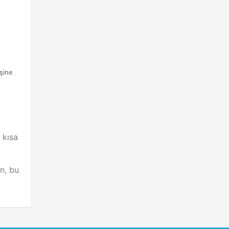
işine
 kısa
n, bu