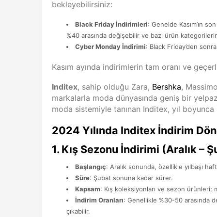
bekleyebilirsiniz:
Black Friday İndirimleri
: Genelde Kasım’ın son
%40 arasında değişebilir ve bazı ürün kategorilerind
Cyber Monday İndirimi
: Black Friday’den sonra
Kasım ayında indirimlerin tam oranı ve geçer
Inditex
, sahip olduğu Zara,
Bershka
, Massimo
markalarla moda dünyasında geniş bir yelpaze
moda sistemiyle tanınan Inditex, yıl boyunca 
2024 Yılında Inditex İndirim Dön
1.
Kış Sezonu İndirimi (Aralık – Ş
Başlangıç
: Aralık sonunda, özellikle yılbaşı ha
Süre
: Şubat sonuna kadar sürer.
Kapsam
: Kış koleksiyonları ve sezon ürünleri; m
İndirim Oranları
: Genellikle %30-50 arasında de
çıkabilir.