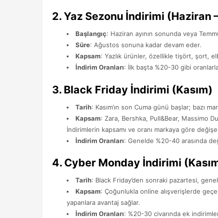
2.
Yaz Sezonu İndirimi (Haziran 
Başlangıç
: Haziran ayının sonunda veya Temmu
Süre
: Ağustos sonuna kadar devam eder.
Kapsam
: Yazlık ürünler, özellikle tişört, şort, 
İndirim Oranları
: İlk başta %20-30 gibi oranlar
3.
Black Friday İndirimi (Kasım)
Tarih
: Kasım’ın son Cuma günü başlar; bazı ma
Kapsam
: Zara, Bershka, Pull&Bear, Massimo Dut
İndirimlerin kapsamı ve oranı markaya göre değişebi
İndirim Oranları
: Genelde %20-40 arasında deği
4.
Cyber Monday İndirimi (Kası
Tarih
: Black Friday’den sonraki pazartesi, genel
Kapsam
: Çoğunlukla online alışverişlerde geçer
yapanlara avantaj sağlar.
İndirim Oranları
: %20-30 civarında ek indirimle