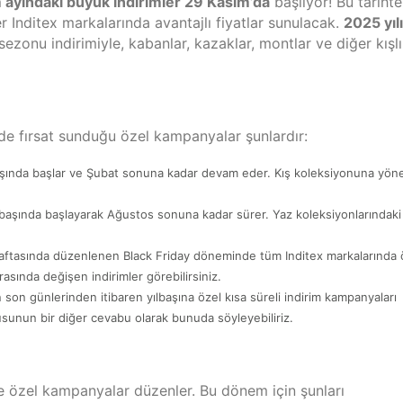
 ayındaki büyük indirimler 29 Kasım’da
başlıyor! Bu tarihte
r Inditex markalarında avantajlı fiyatlar sunulacak.
2025 yıl
sezonu indirimiyle, kabanlar, kazaklar, montlar ve diğer kışl
inde fırsat sunduğu özel kampanyalar şunlardır:
şında başlar ve Şubat sonuna kadar devam eder. Kış koleksiyonuna yöne
aşında başlayarak Ağustos sonuna kadar sürer. Yaz koleksiyonlarındaki
haftasında düzenlenen Black Friday döneminde tüm Inditex markalarında 
asında değişen indirimler görebilirsiniz.
ın son günlerinden itibaren yılbaşına özel kısa süreli indirim kampanyaları
rusunun bir diğer cevabu olarak bunuda söyleyebiliriz.
’e özel kampanyalar düzenler. Bu dönem için şunları