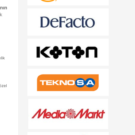
ının
ık
lik
özel