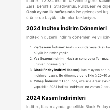
Inditex’in 2024 indirim takvimine göre,
Kasım
Zara, Bershka, Stradivarius, Pull&Bear ve diğe
Ocak ayının ilk haftasında
ise geleneksel kış 
ürünlerde büyük indirimler bekleniyor.
2024 Inditex İndirim Dönemleri
Inditex’in düzenli indirim dönemleri ve yıl iç
Kış Sezonu İndirimi
: Aralık sonunda veya Ocak ba
büyük indirimler yapılır.
Yaz Sezonu İndirimi
: Haziran sonu veya Temmuz b
ürünler indirime girer.
Black Friday İndirimi
(Kasım)
: Kasım ayının son 
indirimler yapılır. Bu dönemde genellikle %20-40 ar
Yılbaşı İndirimi
: Yıl sonunda, özellikle Aralık ayın
yapılabilir. 2024 inditex indirimleri ne zaman ? so
2024 Kasım İndirimleri
Inditex, Kasım ayında genellikle Black Friday