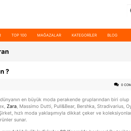
R
TOP 100
MAĞAZALAR
KATEGORILER
BLOG
ran
n ?
0 CO
 dünyanın en büyük moda perakende gruplarından biri olup
tex,
Zara
, Massimo Dutti, Pull&Bear, Bershka, Stradivarius, 
rket, hızlı moda yaklaşımıyla dikkat çeker ve koleksiyonlar
rünler sunar.