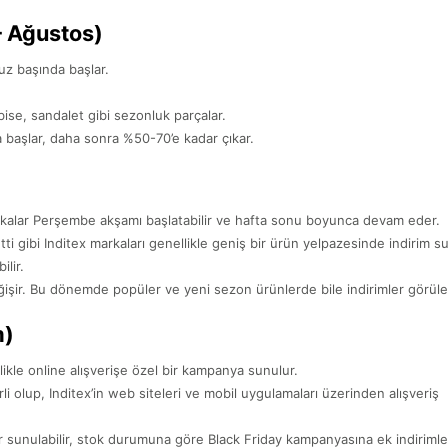
– Ağustos)
z başında başlar.
elbise, sandalet gibi sezonluk parçalar.
la başlar, daha sonra %50-70’e kadar çıkar.
rkalar Perşembe akşamı başlatabilir ve hafta sonu boyunca devam eder.
ti gibi Inditex markaları genellikle geniş bir ürün yelpazesinde indirim su
lir.
şir. Bu dönemde popüler ve yeni sezon ürünlerde bile indirimler görülebi
m)
likle online alışverişe özel bir kampanya sunulur.
li olup, Inditex’in web siteleri ve mobil uygulamaları üzerinden alışveriş
r sunulabilir, stok durumuna göre Black Friday kampanyasına ek indirimle