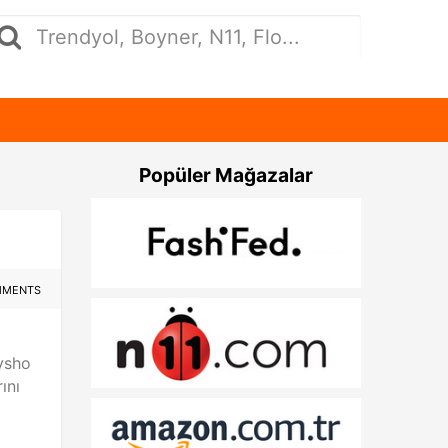
Popüler Mağazalar
MMENTS
Oysho
ını