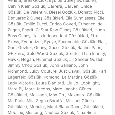
Veneta, Breil Gözlük, Byblos Güneş Gözlükleri,
Calvin Klein Gözlük, Carrera, Carven, Chloé
Gözlük, De Valentini, Diesel Gözlük, Donato Ricci,
Dsquared2 Güneş Gözlükleri, Elia Sunglasses, Elle
Gözlük, Emilio Pucci, Enrico Coveri, Ermenegildo
Zegna, Esprit, G-Star Raw Güneş Gözlükleri, Hugo
Boss Güneş, Italia Independent Gözlükleri, Etro,
Exess, Eyepetizer, Eyeye, Faconnable Gözlük, Flair,
Gant Gözlük, Genny, Guess Gözlük, Rachel Paris,
GF Ferre, Gold Wood Gözlük, Greater Than Infinity,
Hawk, Hogan, Hummel Gözlük, Jil Sander Gözlük,
Jimmy Choo Gözlük, John Galliano, John
Richmond, Juicy Couture, Just Cavalli Gözlük, Karl
Lagerfeld Gözlük, Komono, La Martina Gözlük,
Lady Victoria, Laura Biagiotti, Liu Jo, Looklight,
Marc By Marc Jacobs, Marc Jacobs Güneş
Gözlükleri, Massada, Max Co., Maxmara Gözlük,
Mc Paris, Mila Zegna Baruffa, Missoni Güneş
Gözlükleri, Moncler, Mont Blanc Güneş Gözlükleri,
Mooshu, Mustang, Nautica Gözlük, Nina Ricci