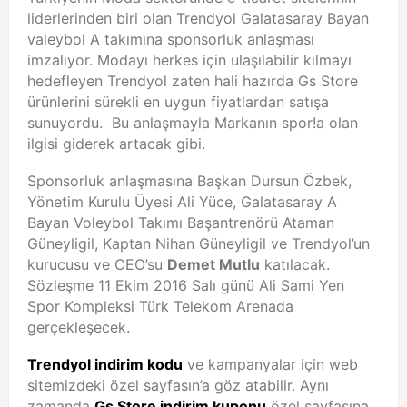
liderlerinden biri olan Trendyol Galatasaray Bayan
valeybol A takımına sponsorluk anlaşması
imzalıyor. Modayı herkes için ulaşılabilir kılmayı
hedefleyen Trendyol zaten hali hazırda Gs Store
ürünlerini sürekli en uygun fiyatlardan satışa
sunuyordu. Bu anlaşmayla Markanın spor!a olan
ilgisi giderek artacak gibi.
Sponsorluk anlaşmasına Başkan Dursun Özbek,
Yönetim Kurulu Üyesi Ali Yüce, Galatasaray A
Bayan Voleybol Takımı Başantrenörü Ataman
Güneyligil, Kaptan Nihan Güneyligil ve Trendyol’un
kurucusu ve CEO’su
Demet Mutlu
katılacak.
Sözleşme 11 Ekim 2016 Salı günü Ali Sami Yen
Spor Kompleksi Türk Telekom Arenada
gerçekleşecek.
Trendyol indirim kodu
ve kampanyalar için web
sitemizdeki özel sayfasın’a göz atabilir. Aynı
zamanda
Gs Store indirim kuponu
özel sayfasına