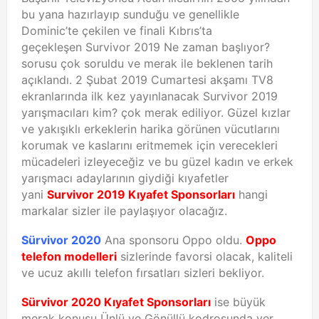
bu yana hazırlayıp sunduğu ve genellikle
Dominic’te çekilen ve finali Kıbrıs’ta
geçekleşen Survivor 2019 Ne zaman başlıyor?
sorusu çok soruldu ve merak ile beklenen tarih
açıklandı. 2 Şubat 2019 Cumartesi akşamı TV8
ekranlarında ilk kez yayınlanacak Survivor 2019
yarışmacıları kim? çok merak ediliyor. Güzel kızlar
ve yakışıklı erkeklerin harika görünen vücutlarını
korumak ve kaslarını eritmemek için verecekleri
mücadeleri izleyeceğiz ve bu güzel kadın ve erkek
yarışmacı adaylarının giydiği kıyafetler
yani
Survivor 2019 Kıyafet Sponsorları
hangi
markalar sizler ile paylaşıyor olacağız.
Sürvivor 2020
Ana sponsoru Oppo oldu.
Oppo
telefon modelleri
sizlerinde favorsi olacak, kaliteli
ve ucuz akıllı telefon fırsatları sizleri bekliyor.
Sürvivor 2020 Kıyafet Sponsorları
ise büyük
merak konusu Ünlü ve Gönüllü kodrosunda yer