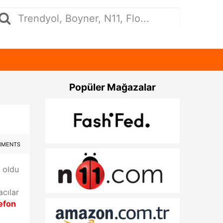
Popüler Mağazalar
MMENTS
i oldu
acılar
efon