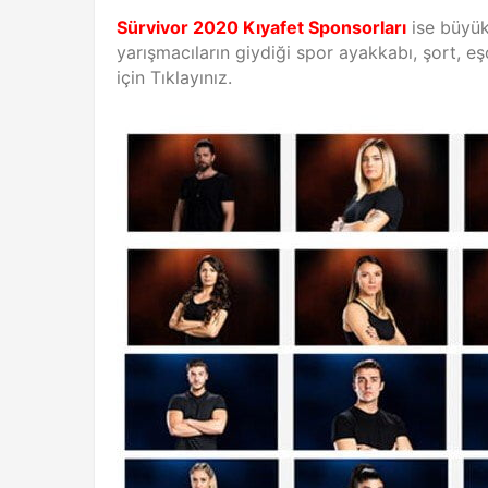
Sürvivor 2020 Kıyafet Sponsorları
ise büyü
yarışmacıların giydiği spor ayakkabı, şort, e
için Tıklayınız.