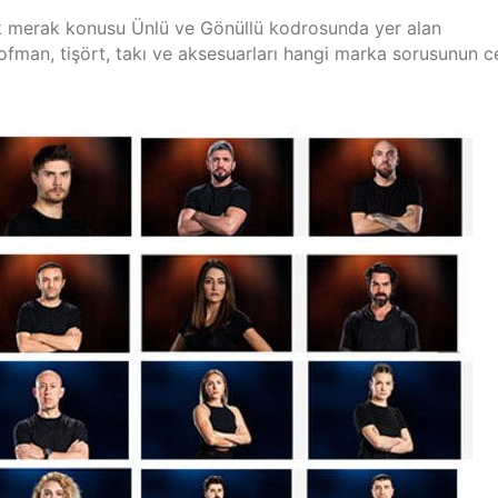
k merak konusu Ünlü ve Gönüllü kodrosunda yer alan
şofman, tişört, takı ve aksesuarları hangi marka sorusunun c