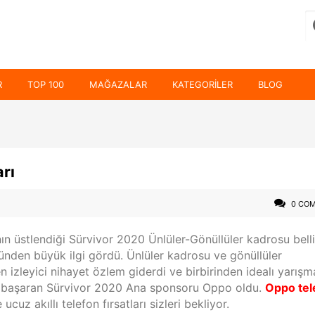
R
TOP 100
MAĞAZALAR
KATEGORILER
BLOG
rı
0 CO
nın üstlendiği Sürvivor 2020 Ünlüler-Gönüllüler kadrosu bell
ünden büyük ilgi gördü. Ünlüler kadrosu ve gönüllüler
izleyici nihayet özlem giderdi ve birbirinden idealı yarışm
ayı başaran Sürvivor 2020 Ana sponsoru Oppo oldu.
Oppo tel
ucuz akıllı telefon fırsatları sizleri bekliyor.