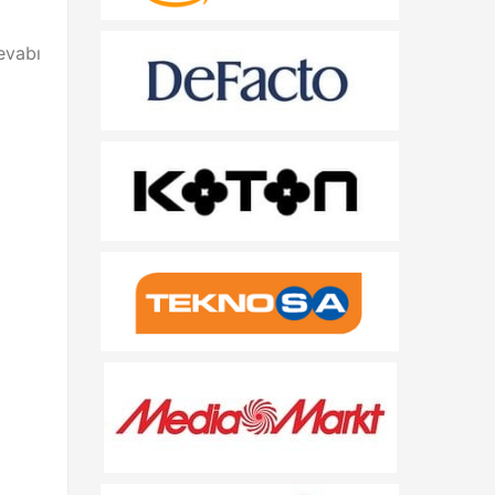
evabı