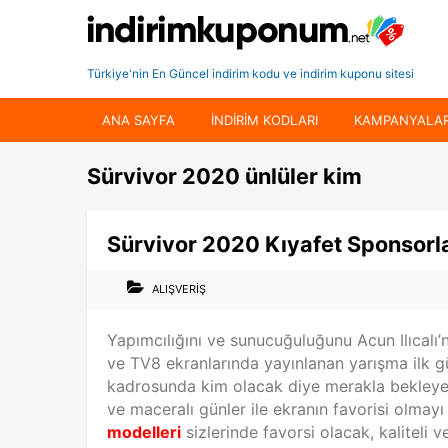
Türkiye'nin En Güncel indirim kodu ve indirim kuponu sitesi
ANA SAYFA
INDIRIM KODLARI
KAMPANYALA
Sürvivor 2020 ünlüler kim
Sürvivor 2020 Kıyafet Sponsorla
ALIŞVERIŞ
Yapımcılığını ve sunucuğuluğunu Acun Ilıcalı’
ve TV8 ekranlarında yayınlanan yarışma ilk g
kadrosunda kim olacak diye merakla bekleyen 
ve maceralı günler ile ekranın favorisi olm
modelleri
sizlerinde favorsi olacak, kaliteli ve 