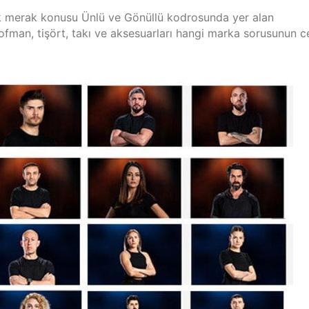
k merak konusu Ünlü ve Gönüllü kodrosunda yer alan
şofman, tişört, takı ve aksesuarları hangi marka sorusunun c