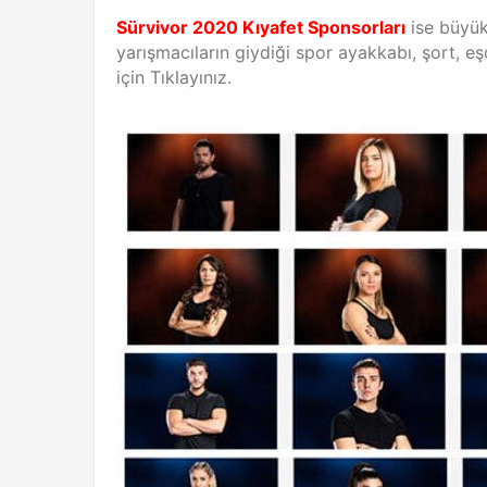
Sürvivor 2020 Kıyafet Sponsorları
ise büyü
yarışmacıların giydiği spor ayakkabı, şort, e
için Tıklayınız.