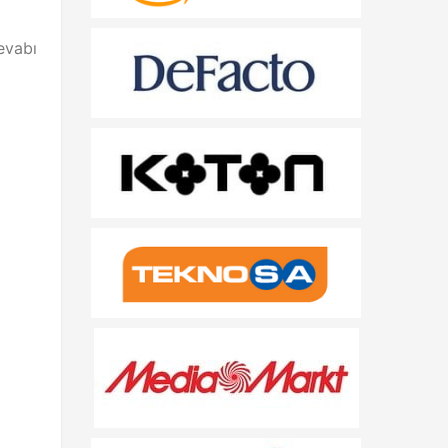
evabı