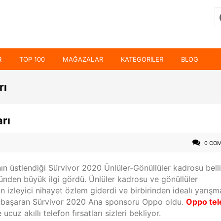
R
TOP 100
MAĞAZALAR
KATEGORILER
BLOG
rı
rı
0 CO
nın üstlendiği Sürvivor 2020 Ünlüler-Gönüllüler kadrosu bell
ünden büyük ilgi gördü. Ünlüler kadrosu ve gönüllüler
izleyici nihayet özlem giderdi ve birbirinden idealı yarışm
ayı başaran Sürvivor 2020 Ana sponsoru Oppo oldu.
Oppo tel
ucuz akıllı telefon fırsatları sizleri bekliyor.