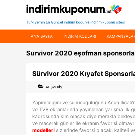
Türkiye'nin En Güncel indirim kodu ve indirim kuponu sitesi
ANA SAYFA
INDIRIM KODLARI
KAMPANYALA
Survivor 2020 eşofman sponsorla
Sürvivor 2020 Kıyafet Sponsorla
ALIŞVERIŞ
Yapımcılığını ve sunucuğuluğunu Acun Ilıcalı’
ve TV8 ekranlarında yayınlanan yarışma ilk g
kadrosunda kim olacak diye merakla bekleyen 
ve maceralı günler ile ekranın favorisi olm
modelleri
sizlerinde favorsi olacak, kaliteli ve 