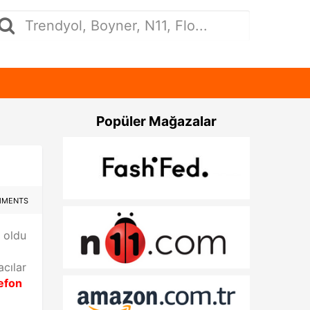
Popüler Mağazalar
MMENTS
i oldu
acılar
efon