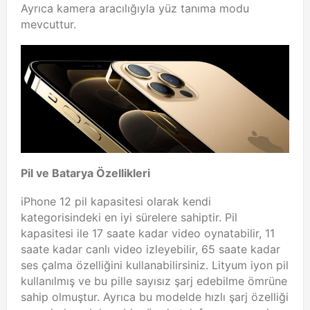
Ayrıca kamera aracılığıyla yüz tanıma modu
mevcuttur.
Pil ve Batarya Özellikleri
iPhone 12 pil kapasitesi olarak kendi
kategorisindeki en iyi sürelere sahiptir. Pil
kapasitesi ile 17 saate kadar video oynatabilir, 11
saate kadar canlı video izleyebilir, 65 saate kadar
ses çalma özelliğini kullanabilirsiniz. Lityum iyon pil
kullanılmış ve bu pille sayısız şarj edebilme ömrüne
sahip olmuştur. Ayrıca bu modelde hızlı şarj özelliği