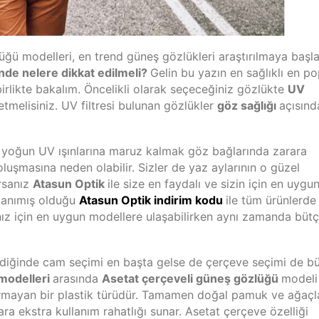
üğü modelleri, en trend güneş gözlükleri araştırılmaya başla
de nelere dikkat edilmeli?
Gelin bu yazın en sağlıklı en po
irlikte bakalım. Öncelikli olarak seçeceğiniz gözlükte
UV
etmelisiniz. UV filtresi bulunan gözlükler
göz sağlığı
açısınd
yoğun UV ışınlarına maruz kalmak göz bağlarında zarara
luşmasına neden olabilir. Sizler de yaz aylarının o güzel
rsanız
Atasun Optik
ile size en faydalı ve sizin için en uygu
 tanımış olduğu
Atasun Optik indirim kodu
ile tüm ürünlerde
ınız için en uygun modellere ulaşabilirken aynı zamanda büt
ildiğinde cam seçimi en başta gelse de çerçeve seçimi de b
modelleri
arasında
Asetat çerçeveli güneş gözlüğü
modeli
dırmayan bir plastik türüdür. Tamamen doğal pamuk ve ağaçl
ara ekstra kullanım rahatlığı sunar. Asetat çerçeve özelliği