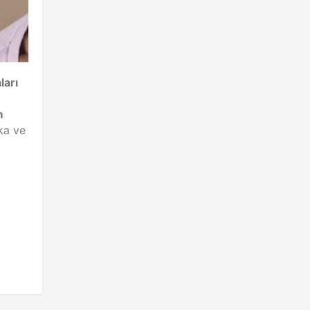
ları
m
ka ve