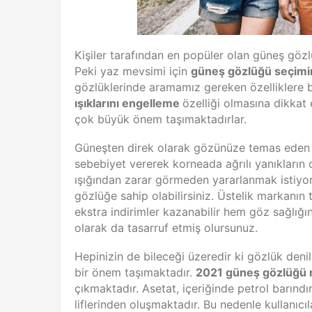
Kişiler tarafından en popüler olan güneş gözl
Peki yaz mevsimi için
güneş gözlüğü seçimin
gözlüklerinde aramamız gereken özelliklere b
ışıklarını engelleme
özelliği olmasına dikkat 
çok büyük önem taşımaktadırlar.
Güneşten direk olarak gözünüze temas eden 
sebebiyet vererek korneada ağrılı yanıkların o
ışığından zarar görmeden yararlanmak istiyo
gözlüğe sahip olabilirsiniz. Üstelik markanın
ekstra indirimler kazanabilir hem göz sağlığ
olarak da tasarruf etmiş olursunuz.
Hepinizin de bileceği üzeredir ki gözlük den
bir önem taşımaktadır.
2021 güneş gözlüğü 
çıkmaktadır. Asetat, içeriğinde petrol barın
liflerinden oluşmaktadır. Bu nedenle kullanıcıl