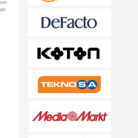
rın
dan