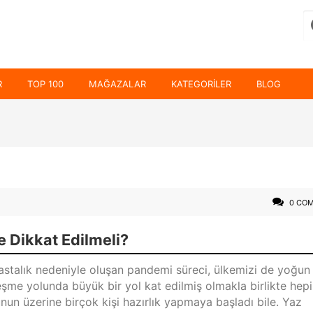
R
TOP 100
MAĞAZALAR
KATEGORILER
BLOG
0 CO
 Dikkat Edilmeli?
stalık nedeniyle oluşan pandemi süreci, ülkemizi de yoğun 
eşme yolunda büyük bir yol kat edilmiş olmakla birlikte hep
un üzerine birçok kişi hazırlık yapmaya başladı bile. Yaz