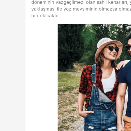
döneminin vazgeçilmezi olan sahil kenarları, 
yaklaşması ile yaz mevsiminin olmazsa olma
biri olacaktır.