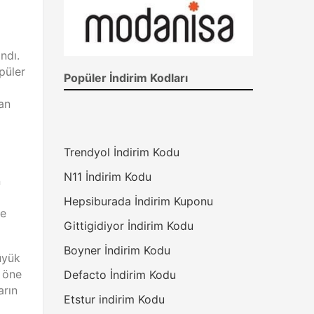
ndı.
püler
Popüler İndirim Kodları
an
Trendyol İndirim Kodu
N11 İndirim Kodu
n
Hepsiburada İndirim Kuponu
çe
Gittigidiyor İndirim Kodu
Boyner İndirim Kodu
üyük
 öne
Defacto İndirim Kodu
arın
Etstur indirim Kodu