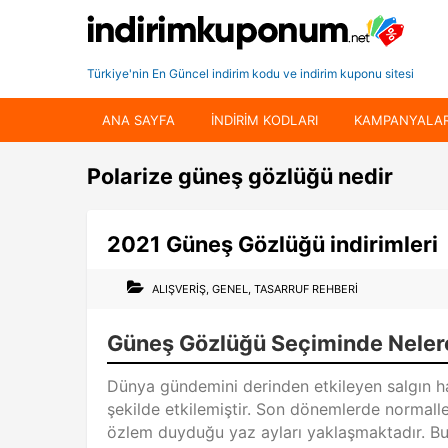
Türkiye'nin En Güncel indirim kodu ve indirim kuponu sitesi
ANA SAYFA
INDIRIM KODLARI
KAMPANYALA
Polarize güneş gözlüğü nedir
2021 Güneş Gözlüğü indirimleri
ALIŞVERIŞ
,
GENEL
,
TASARRUF REHBERI
Güneş Gözlüğü Seçiminde Nelere
Dünya gündemini derinden etkileyen salgın ha
şekilde etkilemiştir. Son dönemlerde normall
özlem duyduğu yaz ayları yaklaşmaktadır. Bun