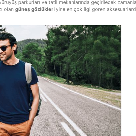
yürüyüş parkurları ve tatil mekanlarında geçirilecek zamanla
zı olan
güneş gözlükleri
yine en çok ilgi gören aksesuarlar