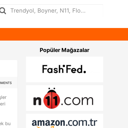
Popüler Mağazalar
MMENTS
şler
eri
ek bu