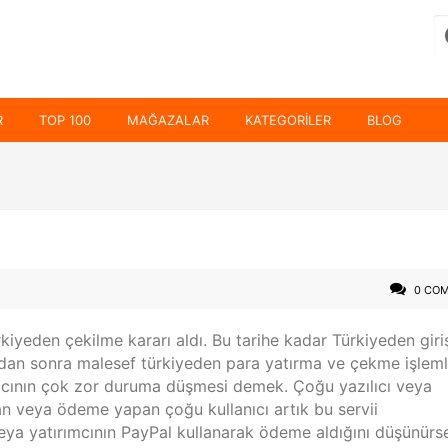
R
TOP 100
MAĞAZALAR
KATEGORILER
BLOG
0 CO
kiyeden çekilme kararı aldı. Bu tarihe kadar Türkiyeden giri
dan sonra malesef türkiyeden para yatırma ve çekme işleml
ıcının çok zor duruma düşmesi demek. Çoğu yazılıcı veya
n veya ödeme yapan çoğu kullanıcı artık bu servii
ya yatırımcının PayPal kullanarak ödeme aldığını düşünürs