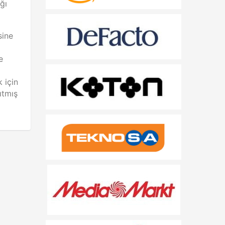
ğı
sine
e
 için
ıtmış