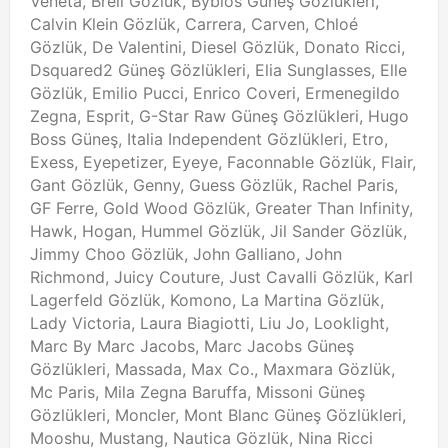
Veneta, Breil Gözlük, Byblos Güneş Gözlükleri,
Calvin Klein Gözlük, Carrera, Carven, Chloé
Gözlük, De Valentini, Diesel Gözlük, Donato Ricci,
Dsquared2 Güneş Gözlükleri, Elia Sunglasses, Elle
Gözlük, Emilio Pucci, Enrico Coveri, Ermenegildo
Zegna, Esprit, G-Star Raw Güneş Gözlükleri, Hugo
Boss Güneş, Italia Independent Gözlükleri, Etro,
Exess, Eyepetizer, Eyeye, Faconnable Gözlük, Flair,
Gant Gözlük, Genny, Guess Gözlük, Rachel Paris,
GF Ferre, Gold Wood Gözlük, Greater Than Infinity,
Hawk, Hogan, Hummel Gözlük, Jil Sander Gözlük,
Jimmy Choo Gözlük, John Galliano, John
Richmond, Juicy Couture, Just Cavalli Gözlük, Karl
Lagerfeld Gözlük, Komono, La Martina Gözlük,
Lady Victoria, Laura Biagiotti, Liu Jo, Looklight,
Marc By Marc Jacobs, Marc Jacobs Güneş
Gözlükleri, Massada, Max Co., Maxmara Gözlük,
Mc Paris, Mila Zegna Baruffa, Missoni Güneş
Gözlükleri, Moncler, Mont Blanc Güneş Gözlükleri,
Mooshu, Mustang, Nautica Gözlük, Nina Ricci