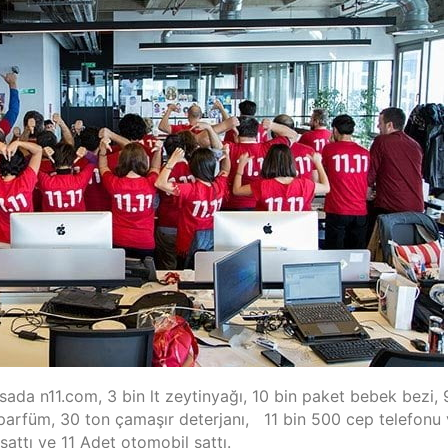
sada n11.com, 3 bin lt zeytinyağı, 10 bin paket bebek bezi, 
0 parfüm, 30 ton çamaşır deterjanı, 11 bin 500 cep telefonu
sattı ve 11 Adet otomobil sattı.