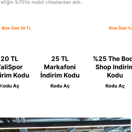
rafiğin %70’ini mobil cihazlardan aldı.
Bize Özel 20 TL
Bize Özel %
20 TL
25 TL
%25 The Bo
aliSpor
Markafoni
Shop Indiri
irim Kodu
İndirim Kodu
Kodu
K
odu Aç
Kodu Aç
Kodu Aç