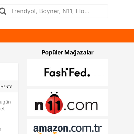
Popüler Mağazalar
MMENTS
bugün
ret
n