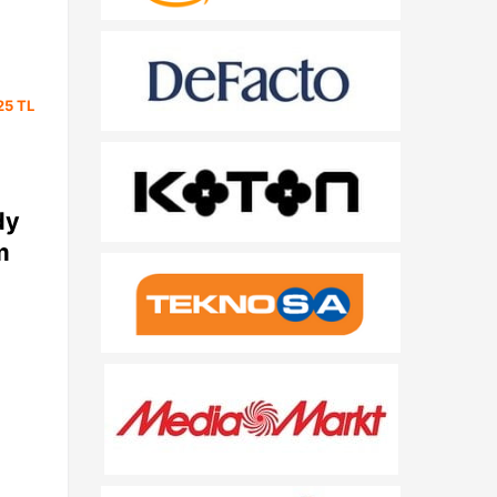
25 TL
dy
m