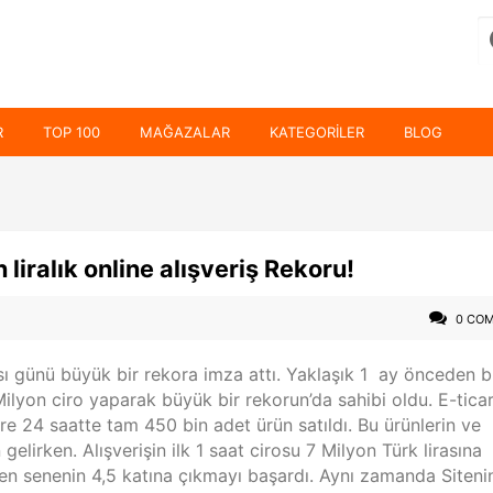
R
TOP 100
MAĞAZALAR
KATEGORILER
BLOG
liralık online alışveriş Rekoru!
0 CO
ı günü büyük bir rekora imza attı. Yaklaşık 1 ay önceden 
Milyon ciro yaparak büyük bir rekorun’da sahibi oldu. E-tica
e 24 saatte tam 450 bin adet ürün satıldı. Bu ürünlerin ve
elirken. Alışverişin ilk 1 saat cirosu 7 Milyon Türk lirasına
çen senenin 4,5 katına çıkmayı başardı. Aynı zamanda Siteni