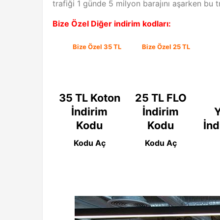
trafiği 1 günde 5 milyon barajını aşarken bu t
Bize Özel Diğer indirim kodları:
Bize Özel 35 TL
Bize Özel 25 TL
35 TL Koton
25 TL FLO
İndirim
İndirim
Y
Kodu
Kodu
İnd
Kodu Aç
Kodu Aç