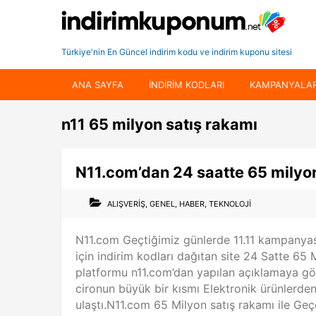
Türkiye'nin En Güncel indirim kodu ve indirim kuponu sitesi
ANA SAYFA
INDIRIM KODLARI
KAMPANYALA
n11 65 milyon satış rakamı
N11.com’dan 24 saatte 65 milyon 
ALIŞVERIŞ
,
GENEL
,
HABER
,
TEKNOLOJI
N11.com Geçtiğimiz günlerde 11.11 kampanyas
için indirim kodları dağıtan site 24 Satte 65 
platformu n11.com’dan yapılan açıklamaya gör
cironun büyük bir kısmı Elektronik ürünlerden g
ulaştı.N11.com 65 Milyon satış rakamı ile Ge