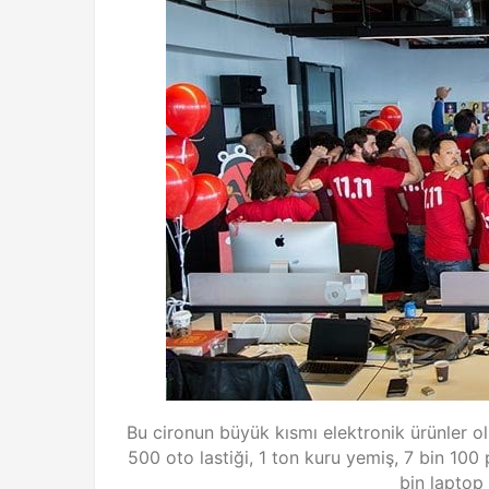
Bu cironun büyük kısmı elektronik ürünler ol
500 oto lastiği, 1 ton kuru yemiş, 7 bin 10
bin laptop 