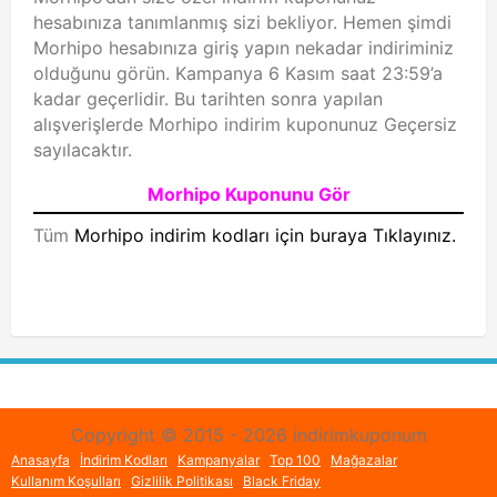
hesabınıza tanımlanmış sizi bekliyor. Hemen şimdi
Morhipo hesabınıza giriş yapın nekadar indiriminiz
olduğunu görün. Kampanya 6 Kasım saat 23:59’a
kadar geçerlidir. Bu tarihten sonra yapılan
alışverişlerde Morhipo indirim kuponunuz Geçersiz
sayılacaktır.
Morhipo Kuponunu Gör
Tüm
Morhipo indirim kodları için buraya Tıklayınız.
Copyright © 2015 - 2026 indirimkuponum
Anasayfa
İndirim Kodları
Kampanyalar
Top 100
Mağazalar
Kullanım Koşulları
Gizlilik Politikası
Black Friday