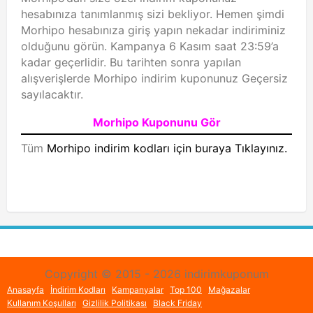
hesabınıza tanımlanmış sizi bekliyor. Hemen şimdi
Morhipo hesabınıza giriş yapın nekadar indiriminiz
olduğunu görün. Kampanya 6 Kasım saat 23:59’a
kadar geçerlidir. Bu tarihten sonra yapılan
alışverişlerde Morhipo indirim kuponunuz Geçersiz
sayılacaktır.
Morhipo Kuponunu Gör
Tüm
Morhipo indirim kodları için buraya Tıklayınız.
Copyright © 2015 - 2026 indirimkuponum
Anasayfa
İndirim Kodları
Kampanyalar
Top 100
Mağazalar
Kullanım Koşulları
Gizlilik Politikası
Black Friday