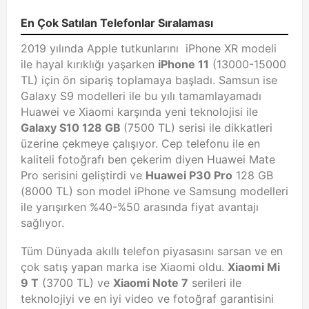
En Çok Satılan Telefonlar Sıralaması
2019 yılında Apple tutkunlarını iPhone XR modeli
ile hayal kırıklığı yaşarken
iPhone 11
(13000-15000
TL) için ön sipariş toplamaya başladı. Samsun ise
Galaxy S9 modelleri ile bu yılı tamamlayamadı
Huawei ve Xiaomi karşında yeni teknolojisi ile
Galaxy S10 128 GB
(7500 TL) serisi ile dikkatleri
üzerine çekmeye çalışıyor. Cep telefonu ile en
kaliteli fotoğrafı ben çekerim diyen Huawei Mate
Pro serisini geliştirdi ve
Huawei P30 Pro
128 GB
(8000 TL) son model iPhone ve Samsung modelleri
ile yarışırken %40-%50 arasında fiyat avantajı
sağlıyor.
Tüm Dünyada akıllı telefon piyasasını sarsan ve en
çok satış yapan marka ise Xiaomi oldu.
Xiaomi Mi
9 T
(3700 TL) ve
Xiaomi Note 7
serileri ile
teknolojiyi ve en iyi video ve fotoğraf garantisini