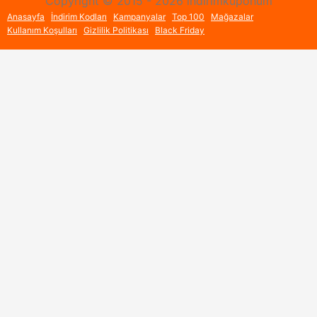
Copyright © 2015 - 2026 indirimkuponum
Anasayfa
İndirim Kodları
Kampanyalar
Top 100
Mağazalar
Kullanım Koşulları
Gizlilik Politikası
Black Friday