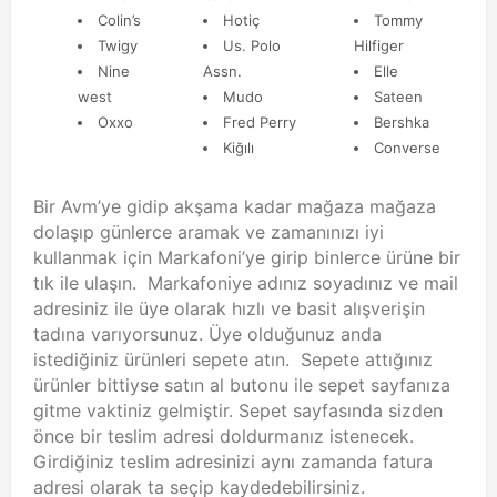
Colin’s
Hotiç
Tommy
Twigy
Us. Polo
Hilfiger
Nine
Assn.
Elle
west
Mudo
Sateen
Oxxo
Fred Perry
Bershka
Kiğılı
Converse
Bir Avm’ye gidip akşama kadar mağaza mağaza
dolaşıp günlerce aramak ve zamanınızı iyi
kullanmak için Markafoni’ye girip binlerce ürüne bir
tık ile ulaşın. Markafoniye adınız soyadınız ve mail
adresiniz ile üye olarak hızlı ve basit alışverişin
tadına varıyorsunuz. Üye olduğunuz anda
istediğiniz ürünleri sepete atın. Sepete attığınız
ürünler bittiyse satın al butonu ile sepet sayfanıza
gitme vaktiniz gelmiştir. Sepet sayfasında sizden
önce bir teslim adresi doldurmanız istenecek.
Girdiğiniz teslim adresinizi aynı zamanda fatura
adresi olarak ta seçip kaydedebilirsiniz.