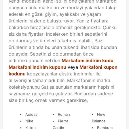
Kendi modasını kendi stilini öne çıkaran Markafoni
dünyaca ünlü markaları ve modayı yakından takip
ederek en güzel giyim, ayakkabı ve yaşam
ürünlerini sizlerle buluşturuyor. Yanlız fiyatlara
bakarken biraz acele etmeniz gerekmekte. Çünkü
siz daha fiyatları incelerken birileri sepetlerini
doldurmuş ve ürünleri tüketmiş olabilir. Bazı
ürünlerin altında bulunan tükendi ibarisida bundan
dolayıdır. Sepetinizi doldurmadan önce
indirimkuponum.net’den
Markafoni indirim kodu
,
Markafoni indirim kuponu
veya
Markafoni kupon
kodunu
kopyalayanlar ekstra indirimler ile
alışverişini tamamladı bile. Markafoninin marka
koleksiyonunu Satışa sunulan markaların hepisini
saymamız gerçekten çok zor. Bunlardan sadece
size bir kaç örnek vermek gerekirse,
Adidas
Roman
New
Nike
Pierre
Balance
Koton
Cardin
Bumbum