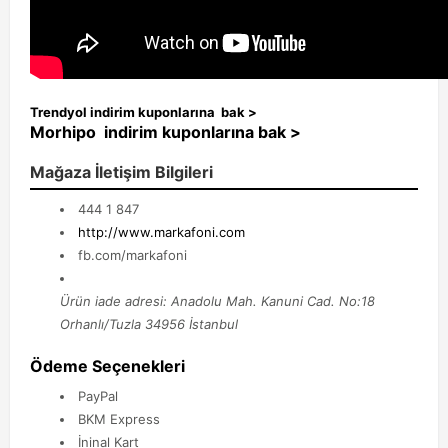
Trendyol
indirim kuponlarına bak >
Morhipo indirim kuponlarına bak
>
Mağaza İletişim Bilgileri
444 1 847
http://www.markafoni.com
fb.com/markafoni
Ürün iade adresi: Anadolu Mah. Kanuni Cad. No:18
Orhanlı/Tuzla 34956 İstanbul
Ödeme Seçenekleri
PayPal
BKM Express
İninal Kart