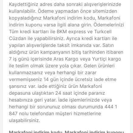
Kaydettiğiniz adres daha sonraki alışverişlerinizde
kullanılabilir. Ödeme yapmadan önce sitemizden
kopyaladığınız Markafoni indirim kodu, Markafoni
indirim kuponu varsa ilgili alana girin. Ödemelerinizi
Tüm kredi kartları ile BKM express ve Turkcell
Cüzdan ile yapabilirsiniz. Ayrıca kredi kartları ile
yapılan alışverişlerde taksit imkanıda var. Satın
aldığınız ürün kampanyanın bitiş tarihinden itibaren
7 iş günü içerisinde Aras Kargo veya Yurtiçi kargo
ile teslim olmak üzere yola çıkar. Gelen ürünleri
kullanmazsanız veya herhangi bir zarar
vermemişseniz 14 gün içinde ücretsiz iade etme
şansınız var. iade ettiğiniz ürün Markafoni
depasuna ulaştıktan 24 saat içinde paranız
hesabınıza geri yatar. İade işlemlerinizde veya
herhangi bir sorununuz olması durumunda 444 1
847 nolu telefondan müşteri hizmetlerine
ulaşabilirsiniz.
Markafoni indirim kodu, Markafoni indirim kuponu