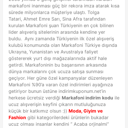
markafoni inanması güç bir rekora imza atarak kısa
sürede milyonlarca müşteriye ulaştı. Tolga
Tatari, Ahmet Emre Sarı, Sina Afra tarafından
kurulan Markafoni şuan Türkiyenin en çok bilinen
lider alışveriş sitelerinin arasında kendine yer
buldu. Aynı zamanda Türkiyenin ilk özel alışveriş
kulubü konumunda olan Markafoni Türkiye dışında
Ukrayna, Yunanistan ve Avustralya faliyet
göstererek yurt dışı mağazalarınıda aktif hale
getirdi. Markafoninin bu başarısının arkasında
dünya markalarını çok ucuza satışa sunması
geçiyor. Her güne özel kampanyalar düzenleyen
Markafoni %90’a varan özel indirimleri ayağınıza
getiriyor bunun üstüne indirimkuponum.net’in
herkese ücretsiz verdiği
Markafoni indirim kodu
ile
ucuz alışverişin keyfini çıkarın mutluluğunuza
küçük bir katkımız olsun :))
Moda
, Giyim ve
Fashion
gibi kategorilerdeki ürünlerin bukadar
ucuz olması insanlar kendini ” Acaba orjinalmi”