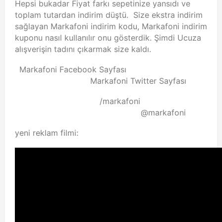
Hepsi bukadar Fiyat farkı sepetinize yansıdı ve
toplam tutardan indirim düştü. Size ekstra indirim
sağlayan Markafoni indirim kodu, Markafoni indirim
kuponu nasıl kullanılır onu gösterdik. Şimdi Ucuza
alışverişin tadını çıkarmak size kaldı.
Markafoni Facebook Sayfası
Markafoni Twitter Sayfası
/markafoni
@markafoni
yeni reklam filmi: