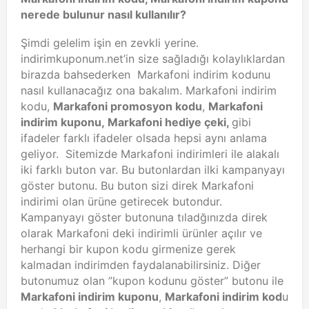
nerede bulunur nasıl kullanılır?
Şimdi gelelim işin en zevkli yerine.
indirimkuponum.net’in size sağladığı kolaylıklardan
birazda bahsederken Markafoni indirim kodunu
nasıl kullanacağız ona bakalım. Markafoni indirim
kodu,
Markafoni promosyon kodu
,
Markafoni
indirim kuponu, Markafoni hediye çeki,
gibi
ifadeler farklı ifadeler olsada hepsi aynı anlama
geliyor. Sitemizde Markafoni indirimleri ile alakalı
iki farklı buton var. Bu butonlardan ilki kampanyayı
göster butonu. Bu buton sizi direk Markafoni
indirimi olan ürüne getirecek butondur.
Kampanyayı göster butonuna tıladğınızda direk
olarak Markafoni deki indirimli ürünler açılır ve
herhangi bir kupon kodu girmenize gerek
kalmadan indirimden faydalanabilirsiniz. Diğer
butonumuz olan ”kupon kodunu göster” butonu ile
Markafoni indirim kuponu
,
Markafoni indirim kod
u