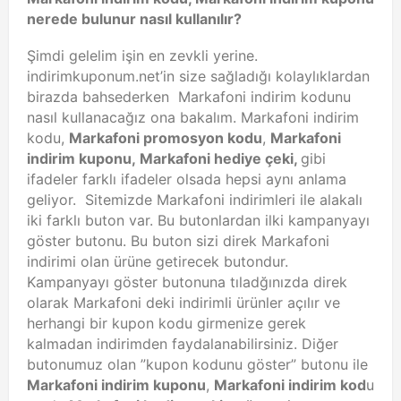
nerede bulunur nasıl kullanılır?
Şimdi gelelim işin en zevkli yerine.
indirimkuponum.net’in size sağladığı kolaylıklardan
birazda bahsederken Markafoni indirim kodunu
nasıl kullanacağız ona bakalım. Markafoni indirim
kodu,
Markafoni promosyon kodu
,
Markafoni
indirim kuponu, Markafoni hediye çeki,
gibi
ifadeler farklı ifadeler olsada hepsi aynı anlama
geliyor. Sitemizde Markafoni indirimleri ile alakalı
iki farklı buton var. Bu butonlardan ilki kampanyayı
göster butonu. Bu buton sizi direk Markafoni
indirimi olan ürüne getirecek butondur.
Kampanyayı göster butonuna tıladğınızda direk
olarak Markafoni deki indirimli ürünler açılır ve
herhangi bir kupon kodu girmenize gerek
kalmadan indirimden faydalanabilirsiniz. Diğer
butonumuz olan ”kupon kodunu göster” butonu ile
Markafoni indirim kuponu
,
Markafoni indirim kod
u