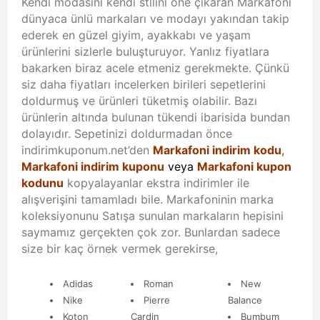
Kendi modasını kendi stilini öne çıkaran Markafoni
dünyaca ünlü markaları ve modayı yakından takip
ederek en güzel giyim, ayakkabı ve yaşam
ürünlerini sizlerle buluşturuyor. Yanlız fiyatlara
bakarken biraz acele etmeniz gerekmekte. Çünkü
siz daha fiyatları incelerken birileri sepetlerini
doldurmuş ve ürünleri tüketmiş olabilir. Bazı
ürünlerin altında bulunan tükendi ibarisida bundan
dolayıdır. Sepetinizi doldurmadan önce
indirimkuponum.net’den
Markafoni indirim kodu
,
Markafoni indirim kuponu
veya
Markafoni kupon
kodunu
kopyalayanlar ekstra indirimler ile
alışverişini tamamladı bile. Markafoninin marka
koleksiyonunu Satışa sunulan markaların hepisini
saymamız gerçekten çok zor. Bunlardan sadece
size bir kaç örnek vermek gerekirse,
Adidas
Roman
New
Nike
Pierre
Balance
Koton
Cardin
Bumbum