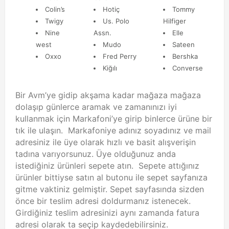
Colin’s
Hotiç
Tommy
Twigy
Us. Polo
Hilfiger
Nine
Assn.
Elle
west
Mudo
Sateen
Oxxo
Fred Perry
Bershka
Kiğılı
Converse
Bir Avm’ye gidip akşama kadar mağaza mağaza
dolaşıp günlerce aramak ve zamanınızı iyi
kullanmak için Markafoni’ye girip binlerce ürüne bir
tık ile ulaşın. Markafoniye adınız soyadınız ve mail
adresiniz ile üye olarak hızlı ve basit alışverişin
tadına varıyorsunuz. Üye olduğunuz anda
istediğiniz ürünleri sepete atın. Sepete attığınız
ürünler bittiyse satın al butonu ile sepet sayfanıza
gitme vaktiniz gelmiştir. Sepet sayfasında sizden
önce bir teslim adresi doldurmanız istenecek.
Girdiğiniz teslim adresinizi aynı zamanda fatura
adresi olarak ta seçip kaydedebilirsiniz.