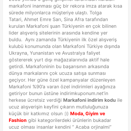
markafoni inanması güç bir rekora imza atarak kısa
sürede milyonlarca müşteriye ulaştı. Tolga
Tatari, Ahmet Emre Sarı, Sina Afra tarafından
kurulan Markafoni şuan Türkiyenin en çok bilinen
lider alışveriş sitelerinin arasında kendine yer
buldu. Aynı zamanda Türkiyenin ilk özel alışveriş
kulubü konumunda olan Markafoni Türkiye dışında
Ukrayna, Yunanistan ve Avustralya faliyet
göstererek yurt dışı mağazalarınıda aktif hale
getirdi. Markafoninin bu başarısının arkasında
dünya markalarını çok ucuza satışa sunması
geçiyor. Her güne özel kampanyalar düzenleyen
Markafoni %90’a varan özel indirimleri ayağınıza
getiriyor bunun üstüne indirimkuponum.net’in
herkese ücretsiz verdiği
Markafoni indirim kodu
ile
ucuz alışverişin keyfini çıkarın mutluluğunuza
küçük bir katkımız olsun :))
Moda
, Giyim ve
Fashion
gibi kategorilerdeki ürünlerin bukadar
ucuz olması insanlar kendini ” Acaba orjinalmi”