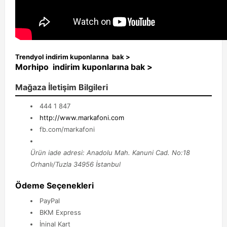
Trendyol
indirim kuponlarına bak >
Morhipo indirim kuponlarına bak
>
Mağaza İletişim Bilgileri
444 1 847
http://www.markafoni.com
fb.com/markafoni
Ürün iade adresi: Anadolu Mah. Kanuni Cad. No:18
Orhanlı/Tuzla 34956 İstanbul
Ödeme Seçenekleri
PayPal
BKM Express
İninal Kart