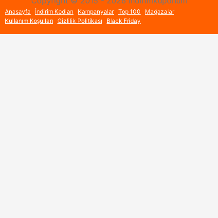
Copyright © 2015 - 2026 indirimkuponum
Anasayfa
İndirim Kodları
Kampanyalar
Top 100
Mağazalar
Kullanım Koşulları
Gizlilik Politikası
Black Friday