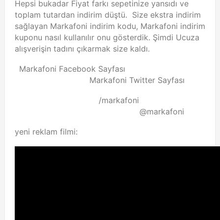
Hepsi bukadar Fiyat farkı sepetinize yansıdı ve
toplam tutardan indirim düştü. Size ekstra indirim
sağlayan Markafoni indirim kodu, Markafoni indirim
kuponu nasıl kullanılır onu gösterdik. Şimdi Ucuza
alışverişin tadını çıkarmak size kaldı.
Markafoni Facebook Sayfası
Markafoni Twitter Sayfası
/markafoni
@markafoni
yeni reklam filmi: