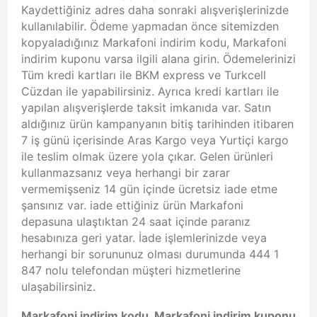
Kaydettiğiniz adres daha sonraki alışverişlerinizde
kullanılabilir. Ödeme yapmadan önce sitemizden
kopyaladığınız Markafoni indirim kodu, Markafoni
indirim kuponu varsa ilgili alana girin. Ödemelerinizi
Tüm kredi kartları ile BKM express ve Turkcell
Cüzdan ile yapabilirsiniz. Ayrıca kredi kartları ile
yapılan alışverişlerde taksit imkanıda var. Satın
aldığınız ürün kampanyanın bitiş tarihinden itibaren
7 iş günü içerisinde Aras Kargo veya Yurtiçi kargo
ile teslim olmak üzere yola çıkar. Gelen ürünleri
kullanmazsanız veya herhangi bir zarar
vermemişseniz 14 gün içinde ücretsiz iade etme
şansınız var. iade ettiğiniz ürün Markafoni
depasuna ulaştıktan 24 saat içinde paranız
hesabınıza geri yatar. İade işlemlerinizde veya
herhangi bir sorununuz olması durumunda 444 1
847 nolu telefondan müşteri hizmetlerine
ulaşabilirsiniz.
Markafoni indirim kodu, Markafoni indirim kuponu