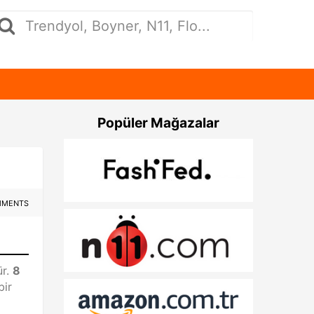
Popüler Mağazalar
MMENTS
ür.
8
bir