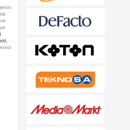
nemini
 de
kle
eye
t
eki,
miniz