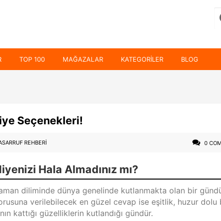
R
TOP 100
MAĞAZALAR
KATEGORILER
BLOG
iye Seçenekleri!
ASARRUF REHBERI
0 CO
iyenizi Hala Almadınız mı?
zaman diliminde dünya genelinde kutlanmakta olan bir günd
orusuna verilebilecek en güzel cevap ise eşitlik, huzur dolu 
nın kattığı güzelliklerin kutlandığı gündür.