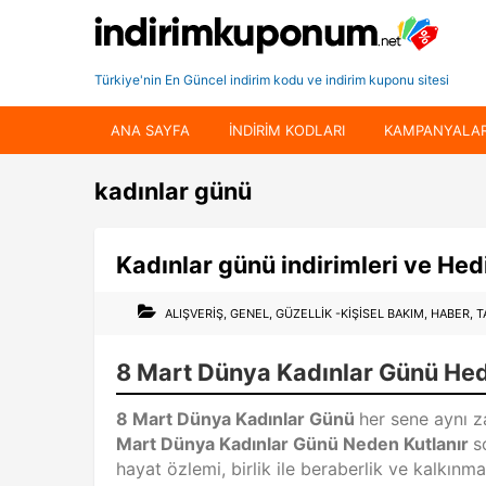
Türkiye'nin En Güncel indirim kodu ve indirim kuponu sitesi
ANA SAYFA
INDIRIM KODLARI
KAMPANYALA
kadınlar günü
Kadınlar günü indirimleri ve Hed
ALIŞVERIŞ
,
GENEL
,
GÜZELLIK -KIŞISEL BAKIM
,
HABER
,
T
8 Mart Dünya Kadınlar Günü Hed
8 Mart Dünya Kadınlar Günü
her sene aynı 
Mart Dünya Kadınlar Günü Neden Kutlanır
s
hayat özlemi, birlik ile beraberlik ve kalkınma