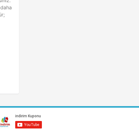
iniz.
e daha
r;