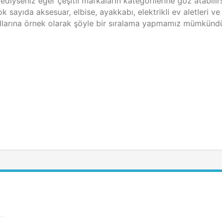
ediyseniz eğer çeşitli markaların kategorilerine göz atabilirs
k sayıda aksesuar, elbise, ayakkabı, elektrikli ev aletleri v
dlarına örnek olarak şöyle bir sıralama yapmamız mümkündü