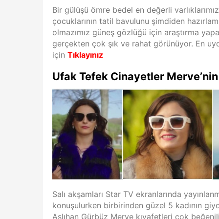
Bir gülüşü ömre bedel en değerli varlıklarımız
çocuklarının tatil bavulunu şimdiden hazırla
olmazımız güneş gözlüğü için araştırma yap
gerçekten çok şık ve rahat görünüyor. En uy
için
Tıklayınız
Ufak Tefek Cinayetler Merve’nin
Salı akşamları Star TV ekranlarında yayınlan
konuşulurken birbirinden güzel 5 kadının giydi
Aslıhan Gürbüz Merve kıyafetleri çok beğenili