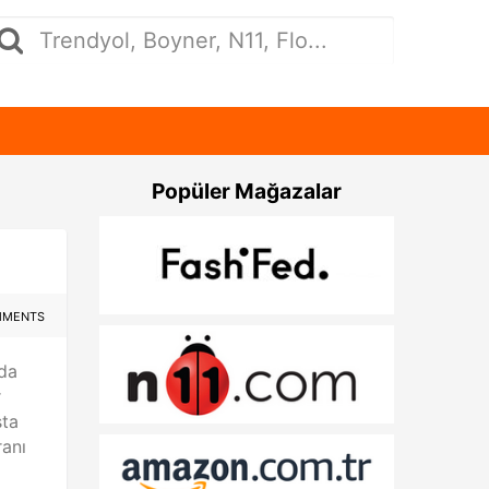
Popüler Mağazalar
MMENTS
 da
r
şta
anı