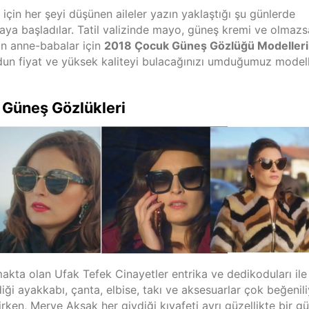
 için her şeyi düşünen aileler yazın yaklaştığı şu günlerde
maya başladılar. Tatil valizinde mayo, güneş kremi ve olmazs
an anne-babalar için
2018 Çocuk Güneş Gözlüğü Modelleri
dun fiyat ve yüksek kaliteyi bulacağınızı umduğumuz model
 Güneş Gözlükleri
makta olan Ufak Tefek Cinayetler entrika ve dedikoduları ile
ği ayakkabı, çanta, elbise, takı ve aksesuarlar çok beğenili
rken, Merve Aksak her giydiği kıyafeti ayrı güzellikte bir g