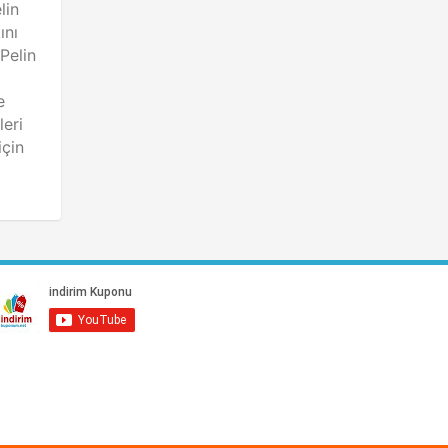
lin
ını
Pelin
e
leri
için