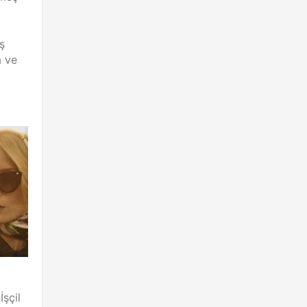
ş
 ve
şçil