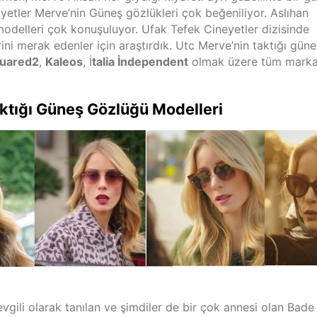
etler Merve’nin Güneş gözlükleri çok beğeniliyor. Aslıhan
odelleri çok konuşuluyor. Ufak Tefek Cineyetler dizisinde
ni merak edenler için araştırdık. Utc Merve’nin taktığı güne
uared2
,
Kaleos
, İ
talia İndependent
olmak üzere tüm marka
aktığı Güneş Gözlüğü Modelleri
ili olarak tanılan ve şimdiler de bir çok annesi olan Bade İ