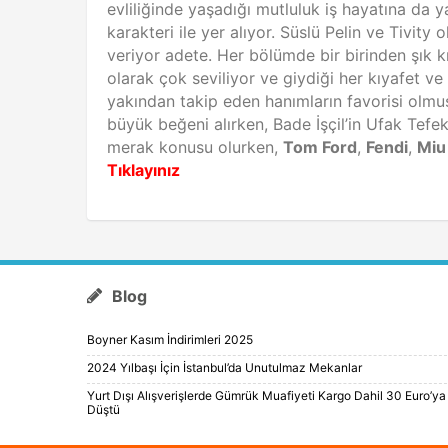
evliliğinde yaşadığı mutluluk iş hayatına da 
karakteri ile yer alıyor. Süslü Pelin ve Tivity 
veriyor adete. Her bölümde bir birinden şık kı
olarak çok seviliyor ve giydiği her kıyafet ve
yakından takip eden hanımların favorisi olmu
büyük beğeni alırken, Bade İşçil’in Ufak Tefe
merak konusu olurken,
Tom Ford
,
Fendi
,
Miu
Tıklayınız
Blog
Boyner Kasım İndirimleri 2025
2024 Yılbaşı İçin İstanbul’da Unutulmaz Mekanlar
Yurt Dışı Alışverişlerde Gümrük Muafiyeti Kargo Dahil 30 Euro’ya
Düştü