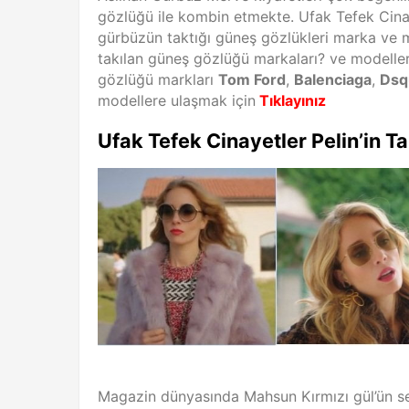
gözlüğü ile kombin etmekte. Ufak Tefek Cinay
gürbüzün taktığı güneş gözlükleri marka ve m
takılan güneş gözlüğü markaları? ve modelleri
gözlüğü markları
Tom Ford
,
Balenciaga
,
Dsq
modellere ulaşmak için
Tıklayınız
Ufak Tefek Cinayetler Pelin’in T
Magazin dünyasında Mahsun Kırmızı gül’ün sevg