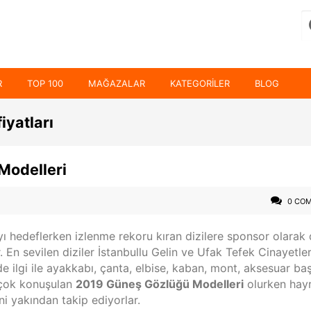
R
TOP 100
MAĞAZALAR
KATEGORILER
BLOG
iyatları
Modelleri
0 CO
yı hedeflerken izlenme rekoru kıran dizilere sponsor olarak
. En sevilen diziler İstanbullu Gelin ve Ufak Tefek Cinayetle
ilgi ile ayakkabı, çanta, elbise, kaban, mont, aksesuar ba
 çok konuşulan
2019 Güneş Gözlüğü Modelleri
olurken hayr
ni yakından takip ediyorlar.