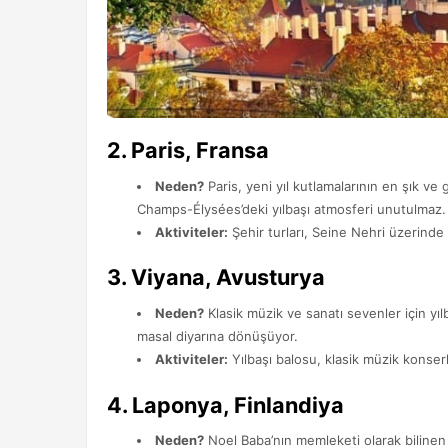
2.
Paris, Fransa
Neden?
Paris, yeni yıl kutlamalarının en şık ve g
Champs-Élysées’deki yılbaşı atmosferi unutulmaz.
Aktiviteler:
Şehir turları, Seine Nehri üzerinde 
3.
Viyana, Avusturya
Neden?
Klasik müzik ve sanatı sevenler için yı
masal diyarına dönüşüyor.
Aktiviteler:
Yılbaşı balosu, klasik müzik konserl
4.
Laponya, Finlandiya
Neden?
Noel Baba’nın memleketi olarak bilinen La