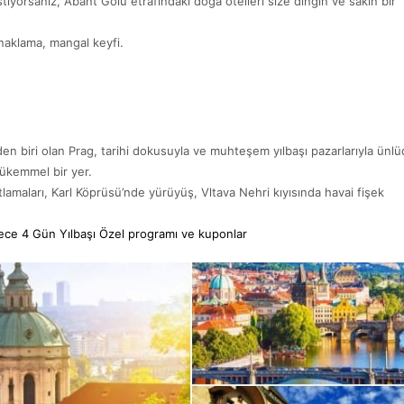
istiyorsanız, Abant Gölü etrafındaki doğa otelleri size dingin ve sakin bir
naklama, mangal keyfi.
en biri olan Prag, tarihi dokusuyla ve muhteşem yılbaşı pazarlarıyla ünlü
 mükemmel bir yer.
lamaları, Karl Köprüsü’nde yürüyüş, Vltava Nehri kıyısında havai fişek
 Gece 4 Gün Yılbaşı Özel programı ve kuponlar