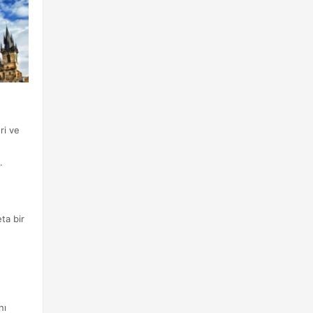
ri ve
.
ta bir
nı