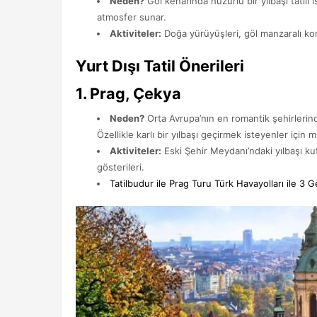
Neden?
Göl kenarında huzurlu bir yılbaşı tatili 
atmosfer sunar.
Aktiviteler:
Doğa yürüyüşleri, göl manzaralı ko
Yurt Dışı Tatil Önerileri
1.
Prag, Çekya
Neden?
Orta Avrupa’nın en romantik şehirlerind
Özellikle karlı bir yılbaşı geçirmek isteyenler için
Aktiviteler:
Eski Şehir Meydanı’ndaki yılbaşı kut
gösterileri.
Tatilbudur ile Prag Turu Türk Havayolları ile 3