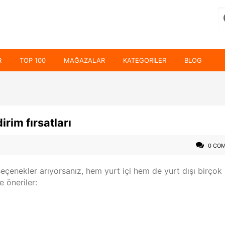
R
TOP 100
MAĞAZALAR
KATEGORILER
BLOG
irim fırsatları
0 CO
a seçenekler arıyorsanız, hem yurt içi hem de yurt dışı birçok
e öneriler: