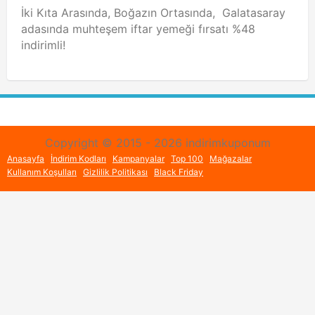
İki Kıta Arasında, Boğazın Ortasında, Galatasaray
adasında muhteşem iftar yemeği fırsatı %48
indirimli!
Copyright © 2015 - 2026 indirimkuponum
Anasayfa
İndirim Kodları
Kampanyalar
Top 100
Mağazalar
Kullanım Koşulları
Gizlilik Politikası
Black Friday