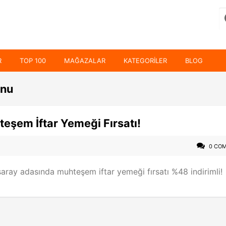
R
TOP 100
MAĞAZALAR
KATEGORILER
BLOG
onu
şem İftar Yemeği Fırsatı!
0 CO
saray adasında muhteşem iftar yemeği fırsatı %48 indirimli!