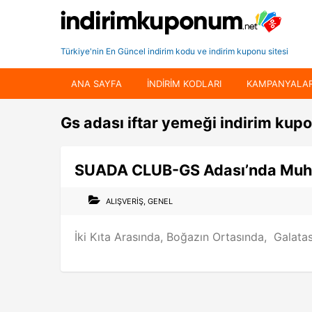
Türkiye'nin En Güncel indirim kodu ve indirim kuponu sitesi
ANA SAYFA
INDIRIM KODLARI
KAMPANYALA
Gs adası iftar yemeği indirim kup
SUADA CLUB-GS Adası’nda Muhte
ALIŞVERIŞ
,
GENEL
İki Kıta Arasında, Boğazın Ortasında, Galata