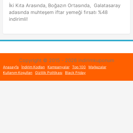
İki Kıta Arasında, Boğazın Ortasında, Galatasaray
adasında muhteşem iftar yemeği fırsatı %48
indirimli!
Copyright © 2015 - 2026 indirimkuponum
Anasayfa
İndirim Kodları
Kampanyalar
Top 100
Mağazalar
Kullanım Koşulları
Gizlilik Politikası
Black Friday