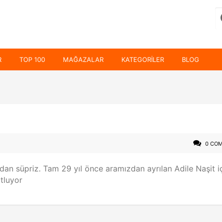
R
TOP 100
MAĞAZALAR
KATEGORILER
BLOG
0 CO
 süpriz. Tam 29 yıl önce aramızdan ayrılan Adile Naşit i
utluyor