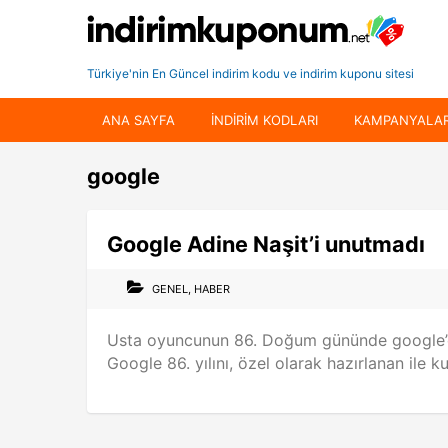
Türkiye'nin En Güncel indirim kodu ve indirim kuponu sitesi
ANA SAYFA
INDIRIM KODLARI
KAMPANYALA
google
Google Adine Naşit’i unutmadı
GENEL
,
HABER
Usta oyuncunun 86. Doğum gününde google’dan
Google 86. yılını, özel olarak hazırlanan ile k