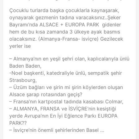
Çocuklu turlarda başka çocuklarla kaynaşarak,
oynayarak gezmenin tadına varacaksınız..Şeker
Bayramı’nda ALSACE + EUROPA PARK gidenler
hem de bu kısa zamanda 3 ülkeye ayak basmıs
olacaksınız. (Almanya-Fransa- isviçre) Gezilecek
yerler ise
– Almanya’nın en yeşil şehri olan, kaplıcalarıyla ünlü
Baden Baden,
-Noel başkenti, katedraliyle ünlü, sempatik şehir
Strasbourg,
– Üzüm bağları ve şirin mi şirin köylerden oluşan
Alsace şarap rotasından geçiş?
– Fransa’nın kartpostal tadında kasabası Colmar,
– ALMANYA, FRANSA ve İSVİÇRE’nin kesiştiği
yerde Avrupa’nın En İyi Eğlence Parkı EUROPA
PARK??
– İsviçre’nin önemli şehirlerinden Basel …