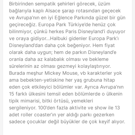
Birbirinden sempatik şehirleri görecek, üzüm
bağlarıyla kaplı Alsace şarap rotasından geçecek
ve Avrupa’nın en iyi Eğlence Parkında güzel bir gün
geçireceğiz. Europa Park Türkiye’de henüz çok
bilinmiyor, çünkü herkes Paris Disneyland’i duyuyor
ve oraya gidiyor…Halbuki gidenler Europa Park’ı
Disneyland’dan daha çok beğeniyor. Hem fiyat
olarak daha uygun; hem de parkın Disneyland’e
oranla daha az kalabalık olması ve bekleme
sürelerinin az olması gezmeyi kolaylaştırıyor.
Burada meşhur Mickey Mouse, vb karakterler yok
ama bebekten-yetiskine her yaş grubuna hitap
eden çok etkileyici bölümler var. Ayrıca Avrupa’nın
15 farklı ülkesini temsil eden bölümlerde o ülkenin
tipik mimarisi, bitki örtüsü, yemekleri
sergileniyor. 100’den fazla aktivite ve show ile 13
adet roller coaster’ın yer aldığı parkı gezerken
sadece çocuklar değil büyükler de çok keyif alıyor.