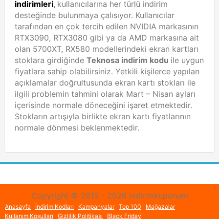
indirimleri
,
kullanıcılarına her türlü indirim
desteğinde bulunmaya çalısıyor. Kullanıcılar
tarafından en çok tercih edilen NVIDIA markasının
RTX3090, RTX3080 gibi ya da AMD markasına ait
olan 5700XT, RX580 modellerindeki ekran kartları
stoklara girdiğinde
Teknosa indirim kodu
ile uygun
fiyatlara sahip olabilirsiniz. Yetkili kişilerce yapılan
açıklamalar doğrultusunda ekran kartı stokları ile
ilgili problemin tahmini olarak Mart – Nisan ayları
içerisinde normale döneceğini işaret etmektedir.
Stokların artışıyla birlikte ekran kartı fiyatlarının
normale dönmesi beklenmektedir.
Copyright © 2015 - 2026 indirimkuponum
Anasayfa
İndirim Kodları
Kampanyalar
Top 100
Mağazalar
Kullanım Koşulları
Gizlilik Politikası
Black Friday