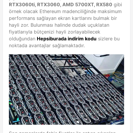
RTX3060ti, RTX3060, AMD 5700XT, RX580
gibi
örnek olacak Ethereum madenciliğinde maksimum
performans sağlayan ekran kartlarını bulmak bir
hayli zor. Bulunması halinde dudak uçuklatan
fiyatlarıyla bütçenizi hayli zorlayabilecek
olduğundan
Hepsiburada indirim kodu
sizlere bu
noktada avantajlar sağlamaktadır.