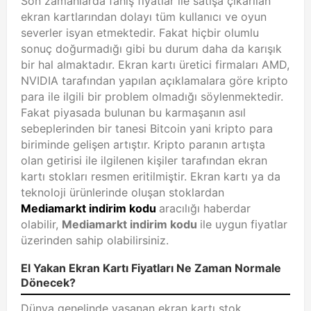
Son zamanlarda fahiş fiyatlar ile satışa çıkarılan
ekran kartlarından dolayı tüm kullanıcı ve oyun
severler isyan etmektedir. Fakat hiçbir olumlu
sonuç doğurmadığı gibi bu durum daha da karışık
bir hal almaktadır. Ekran kartı üretici firmaları AMD,
NVIDIA tarafından yapılan açıklamalara göre kripto
para ile ilgili bir problem olmadığı söylenmektedir.
Fakat piyasada bulunan bu karmaşanın asıl
sebeplerinden bir tanesi Bitcoin yani kripto para
biriminde gelişen artıştır. Kripto paranın artışta
olan getirisi ile ilgilenen kişiler tarafından ekran
kartı stokları resmen eritilmiştir. Ekran kartı ya da
teknoloji ürünlerinde oluşan stoklardan
Mediamarkt indirim kodu
aracılığı haberdar
olabilir,
Mediamarkt indirim kodu
ile uygun fiyatlar
üzerinden sahip olabilirsiniz.
El Yakan Ekran Kartı Fiyatları Ne Zaman Normale
Dönecek?
Dünya genelinde yaşanan ekran kartı stok