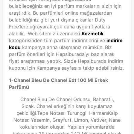
bulabileceğiniz en iyi parfüm markalarını sizin için
araştırdık. Bu parfümleri online mağazalardan
bulabildiğiniz gibi yurt dışına çıkanlar Duty
Free’lere uğrayarak çok daha uygun fiyatlara
alabilir. Web sitemiz üzerindeki
Kozmetik
kategorisinden tüm parfüm indirimlerini ve
indirim
kodu
kampanyalarına ulaşmanız mümkün. Biz
parfüm önerileri için Hepsiburada’yı baz alarak
fiyat araştırması yaptık. Sizde Hepsiburada indirim
kuponu için Kampanya sayfasını takip edebilirsiniz.
1-Chanel Bleu De Chanel Edt 100 Ml Erkek
Parfümü
Chanel Bleu De Chanel Odunsu, Baharatlı,
Sıcak. Chanel erkeğinin karşı koyulamaz
çekiciliği.
Tepe Notası: Turunçgil Harmanı
Kalp
Notası: Yasemin, Greyfurt, Limon, Vetiver, Nane
kokularından oluşur. Yapılan yorumlara’da
bakarsanız 29 yorum’dan 24’ü Mükemmel olarak