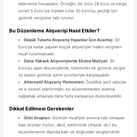
eklenerek hesaplanır. Örneğin, bir ürün 28 Euro ve kargo
ücreti 5 Euro ise toplam tutar 30 Euro’yu geçtiği için
gümrük vergisine tabi tutulur.
Bu Düzenleme Alışverişi Nasıl Etkiler?
Düşük Tutarla Alışveriş Yapanlar İçin Avantaj:
30
Euro’ya kadar yapılan küçük alışverişler halen vergiden
muaf tutulmaktadır.
Daha Yüksek Alışverişlerde Ekstra Maliyet:
30
Euro’yu aşan alışverişlerde, tüketiciler ek gümrük vergisi
ve bazen gümrük işlem ücretleriyle karşılaşabilir.
Alternatif Alışveriş Yöntemleri:
Özellikle yerli satıcılar
ve e-ticaret platformları, bu düzenlemeden avantaj
sağlamak amacıyla daha fazla kampanya düzenleyebilir.
Dikkat Edilmesi Gerekenler
Ürün Grupları:
Gümrük muafiyet sınırına tabi olmayan
bazı ürünler (tütün, alkol, elektronik cihazlar vb.) bu
düzenlemenin dışında kalır ve doğrudan vergilendirilir.