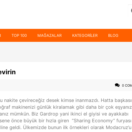
R
TOP 100
MAĞAZALAR
KATEGORILER
BLOG
evirin
0 CO
u nakite çevireceğiz desek kimse inanmazdı. Hatta başkası
oğraf makinenizi günlük kiralamak gibi daha bir çok eşyanız
anız mümkün. Biz Gardrop yani ikinci el giyisi ve ayakkabı
sene önce büyük bir hızla giren ”Sharing Economy” furyası
ine geldi. Ülkemizde bunun ilk örnekleri olarak Modacruz’u