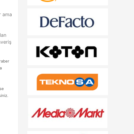
or ama
lan
şveriş
raber
a
ise
iniz.