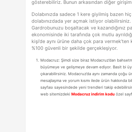
gösterebiliriz. Bunun arkasından diğer giriş
Dolabınızda sadece 1 kere giyilmiş bazen hiç
dolabınızdada yer açmak istiyor olabilirsini
Gardrobunuzu boşaltacak ve kazandığınız par
ekonomisinde iki tarafında çok mutlu ayrıld
kişi’de aynı ürüne daha çok para vermek’ten ku
%100 güvenli bir şekilde gerçekleşiyor.
Modacruz: Şimdi size biraz Modacruz’dan bahsetmek
büyümeye ve gelişmeye devam ediyor. Basit bi üyeli
çıkarabilirsiniz. Modacruz’da aynı zamanda çoğu 
mesajlaşma ve yorum kısmı ilede ürün hakkında bilg
sayfası sayesindede yeni trendleri takip edebilirsi
web sitemizdeki
Modacruz indirim kodu
özel sayfa