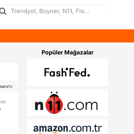
Popüler Mağazalar
MMENTS
nın
ı