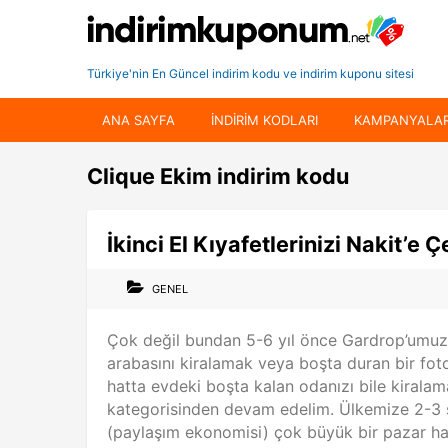
Türkiye'nin En Güncel indirim kodu ve indirim kuponu sitesi
ANA SAYFA
INDIRIM KODLARI
KAMPANYALA
Clique Ekim indirim kodu
İkinci El Kıyafetlerinizi Nakit’e Ç
GENEL
Çok değil bundan 5-6 yıl önce Gardrop’umuz
arabasını kiralamak veya boşta duran bir fot
hatta evdeki boşta kalan odanızı bile kiralam
kategorisinden devam edelim. Ülkemize 2-3 
(paylaşım ekonomisi) çok büyük bir pazar hal