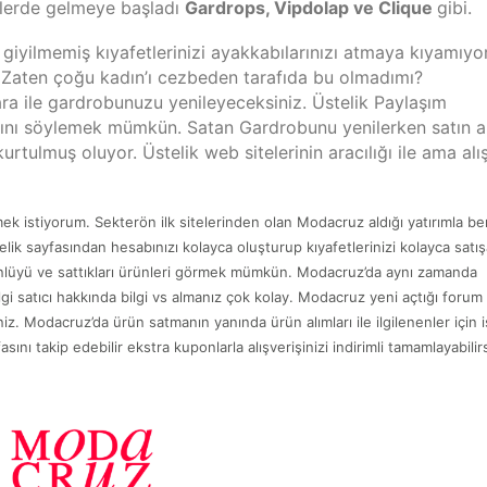
imlerde gelmeye başladı
Gardrops, Vipdolap ve Clique
gibi.
 giyilmemiş kıyafetlerinizi ayakkabılarınızı atmaya kıyamıy
z. Zaten çoğu kadın’ı cezbeden tarafıda bu olmadımı?
a ile gardrobunuzu yenileyeceksiniz. Üstelik Paylaşım
ığını söylemek mümkün. Satan Gardrobunu yenilerken satın a
rtulmuş oluyor. Üstelik web sitelerinin aracılığı ile ama alı
 istiyorum. Sekterön ilk sitelerinden olan Modacruz aldığı yatırımla be
k sayfasından hesabınızı kolayca oluşturup kıyafetlerinizi kolayca satış
ünlüyü ve sattıkları ürünleri görmek mümkün. Modacruz’da aynı zamanda
i satıcı hakkında bilgi vs almanız çok kolay. Modacruz yeni açtığı forum
niz. Modacruz’da ürün satmanın yanında ürün alımları ile ilgilenenler için 
sını takip edebilir ekstra kuponlarla alışverişinizi indirimli tamamlayabilirs