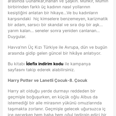
arasında Günahkâr,İnanan ve Şaşkın. Münkir, Mümin
birbirinden farklı üç kadının nasıl yollarının
kesiştiğini anlatan bir hikaye…Ve bu kadınların
karşısındaki hiç kimselere benzemeyen, karizmatik
bir adam, sarsıcı bir skandal ve sıra dışı bir aşk…
yarım kalan… seneler sonra yeniden canlanan…
Duygular.
Havva’nın Üç Kızı Türkiye ile Avrupa, dün ve bugün
arasında gidip gelen güncel bir hikâye anlatıyor.
Bu kitabı
İdefix indirim kodu
ile kampanya
sayfasını takip ederek alabilirsiniz.
Harry Potter ve Lanetli Çocuk-8. Çocuk
Harry ait olduğu yerde durmayı reddeden bir
geçmişle boğuşurken, en küçük oğlu Albus da
istemediği bir aile mirasının yükünü omuzlarında
taşımakta zorlanır. Geçmişle gelecek uğursuzca iç
içe geçerken hem baba hem oğul tedirgin edici bir