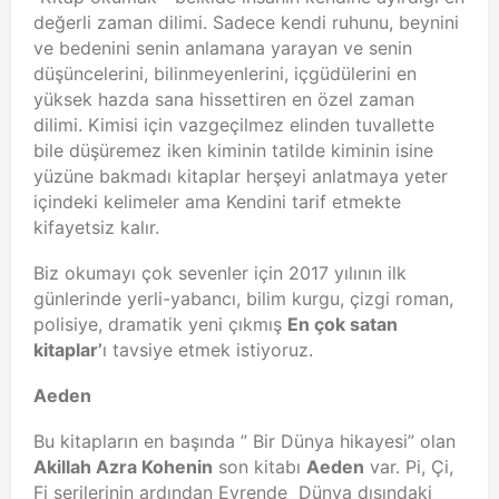
değerli zaman dilimi. Sadece kendi ruhunu, beynini
ve bedenini senin anlamana yarayan ve senin
düşüncelerini, bilinmeyenlerini, içgüdülerini en
yüksek hazda sana hissettiren en özel zaman
dilimi. Kimisi için vazgeçilmez elinden tuvallette
bile düşüremez iken kiminin tatilde kiminin isine
yüzüne bakmadı kitaplar herşeyi anlatmaya yeter
içindeki kelimeler ama Kendini tarif etmekte
kifayetsiz kalır.
Biz okumayı çok sevenler için 2017 yılının ilk
günlerinde yerli-yabancı, bilim kurgu, çizgi roman,
polisiye, dramatik yeni çıkmış
En çok satan
kitaplar’
ı tavsiye etmek istiyoruz.
Aeden
Bu kitapların en başında ” Bir Dünya hikayesi” olan
Akillah Azra Kohenin
son kitabı
Aeden
var. Pi, Çi,
Fi serilerinin ardından Evrende Dünya dışındaki