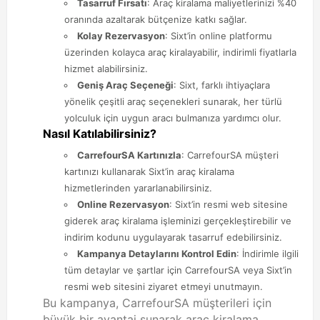
Tasarruf Fırsatı
: Araç kiralama maliyetlerinizi %40
oranında azaltarak bütçenize katkı sağlar.
Kolay Rezervasyon
: Sixt’in online platformu
üzerinden kolayca araç kiralayabilir, indirimli fiyatlarla
hizmet alabilirsiniz.
Geniş Araç Seçeneği
: Sixt, farklı ihtiyaçlara
yönelik çeşitli araç seçenekleri sunarak, her türlü
yolculuk için uygun aracı bulmanıza yardımcı olur.
Nasıl Katılabilirsiniz?
CarrefourSA Kartınızla
: CarrefourSA müşteri
kartınızı kullanarak Sixt’in araç kiralama
hizmetlerinden yararlanabilirsiniz.
Online Rezervasyon
: Sixt’in resmi web sitesine
giderek araç kiralama işleminizi gerçekleştirebilir ve
indirim kodunu uygulayarak tasarruf edebilirsiniz.
Kampanya Detaylarını Kontrol Edin
: İndirimle ilgili
tüm detaylar ve şartlar için CarrefourSA veya Sixt’in
resmi web sitesini ziyaret etmeyi unutmayın.
Bu kampanya, CarrefourSA müşterileri için
büyük bir avantaj sunarak araç kiralama