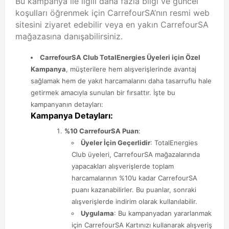
Bu kampanya ile ilgili daha fazla bilgi ve güncel
koşulları öğrenmek için CarrefourSA’nın resmi web
sitesini ziyaret edebilir veya en yakın CarrefourSA
mağazasına danışabilirsiniz.
CarrefourSA Club TotalEnergies Üyeleri için Özel
Kampanya
, müşterilere hem alışverişlerinde avantaj
sağlamak hem de yakıt harcamalarını daha tasarruflu hale
getirmek amacıyla sunulan bir fırsattır. İşte bu
kampanyanın detayları:
Kampanya Detayları:
%10 CarrefourSA Puan
:
Üyeler İçin Geçerlidir
: TotalEnergies
Club üyeleri, CarrefourSA mağazalarında
yapacakları alışverişlerde toplam
harcamalarının %10’u kadar CarrefourSA
puanı kazanabilirler. Bu puanlar, sonraki
alışverişlerde indirim olarak kullanılabilir.
Uygulama
: Bu kampanyadan yararlanmak
için CarrefourSA Kartınızı kullanarak alışveriş