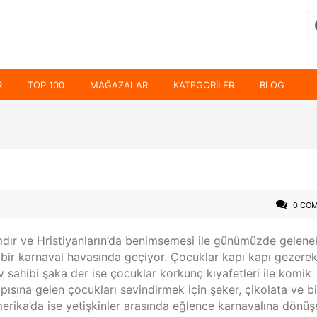
R
TOP 100
MAĞAZALAR
KATEGORILER
BLOG
i
0 CO
dır ve Hristiyanların’da benimsemesi ile günümüzde gelene
 bir karnaval havasında geçiyor. Çocuklar kapı kapı gezere
v sahibi şaka der ise çocuklar korkunç kıyafetleri ile komik
pısına gelen çocukları sevindirmek için şeker, çikolata ve bi
merika’da ise yetişkinler arasında eğlence karnavalına dönüş