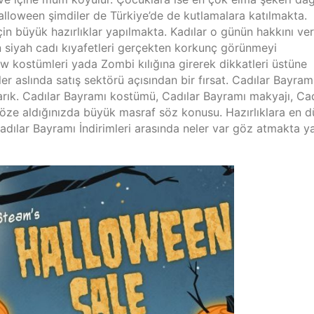
alloween şimdiler de Türkiye’de de kutlamalara katılmakta.
çin büyük hazırlıklar yapılmakta. Kadılar o günün hakkını v
en siyah cadı kıyafetleri gerçekten korkunç görünmeyi
w kostümleri yada Zombi kılığına girerek dikkatleri üstüne
r aslında satış sektörü açısından bir fırsat. Cadılar Bayramı
abarık. Cadılar Bayramı kostümü, Cadılar Bayramı makyajı, Cad
 göze aldığınızda büyük masraf söz konusu. Hazırlıklara en 
Cadılar Bayramı İndirimleri arasında neler var göz atmakta y