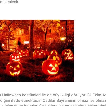
düzenlenir.
Halloween kostümleri ile de büyük ilgi görüyor. 31 Ekim Az
ladığını ifade etmektedir. Cadılar Bayramının olmaz ise olmaz
 ve içine mum koyulur. Çocuklara ise en çok elma şekeri dağıt