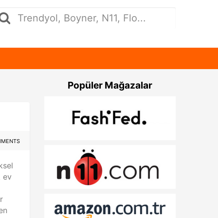
Popüler Mağazalar
MMENTS
ksel
k ev
r
en