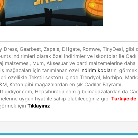
i
Dress, Gearbest, Zapals, DHgate, Romwe, TinyDeal, gibi 
ts indirimleri olarak özel indirimler ve iskontolar ile Cadıl
yaj malzemesi, Mum, Aksesuar ve parti malzemelerine daha
eriş mağazaları için tanımlanan özel
indirim kodları
nı görmek 
leri özellikle Tekstil sektörü içinde Trendyol, Morhipo, Mark
M, Koton gibi mağazalardan en şık Cadılar Bayramı
Gittigidiyor.com, Hepsiburada.com gibi mağazalardan da Cad
elerine uygun fiyat ile sahip olabileceğiniz gibi
Türkiye’de
görmek için
Tıklayınız