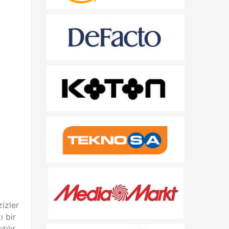
izler
ı bir
ılır.